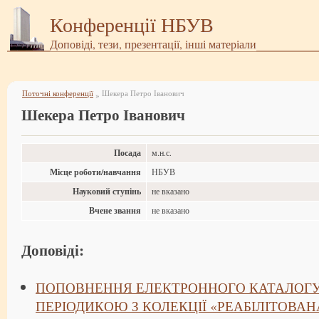
Конференції НБУВ
Доповіді, тези, презентації, інші матеріали
Поточні конференції
Шекера Петро Іванович
»
Шекера Петро Іванович
Посада
м.н.с.
Місце роботи/навчання
НБУВ
Науковий ступінь
не вказано
Вчене звання
не вказано
Доповіді:
ПОПОВНЕННЯ ЕЛЕКТРОННОГО КАТАЛОГУ
ПЕРІОДИКОЮ З КОЛЕКЦІЇ «РЕАБІЛІТОВАН