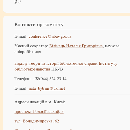
р.)
Контакти оргкомітету
E-mail:
conference@nbuv.gov.ua
Учений секретар:
Білінець Наталія Григорівна
, наукова
співробітниця
відділу теорії та історії бібліотечної справи
Інституту
бібліотекознавства
НБУВ
Телефон: +38(044) 524-23-14
E-mail:
nata_bytrim@ukr.net
Адреси локацій в м. Києві:
проспект Голосіївський, 3
вул. Володимирська, 62