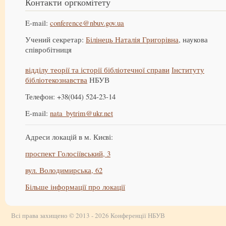
Контакти оргкомітету
E-mail:
conference@nbuv.gov.ua
Учений секретар:
Білінець Наталія Григорівна
, наукова
співробітниця
відділу теорії та історії бібліотечної справи
Інституту
бібліотекознавства
НБУВ
Телефон: +38(044) 524-23-14
E-mail:
nata_bytrim@ukr.net
Адреси локацій в м. Києві:
проспект Голосіївський, 3
вул. Володимирська, 62
Більше інформації про локації
Всі права захищено © 2013 - 2026 Конференції НБУВ