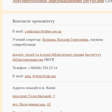
документообміні інформаційними ресурсами
(20
Контакти оргкомітету
E-mail:
conference@nbuv.gov.ua
Учений секретар:
Білінець Наталія Григорівна
, наукова
співробітниця
відділу теорії та історії бібліотечної справи
Інституту
бібліотекознавства
НБУВ
Телефон: +38(044) 524-23-14
E-mail:
nata_bytrim@ukr.net
Адреси локацій в м. Києві:
проспект Голосіївський, 3
вул. Володимирська, 62