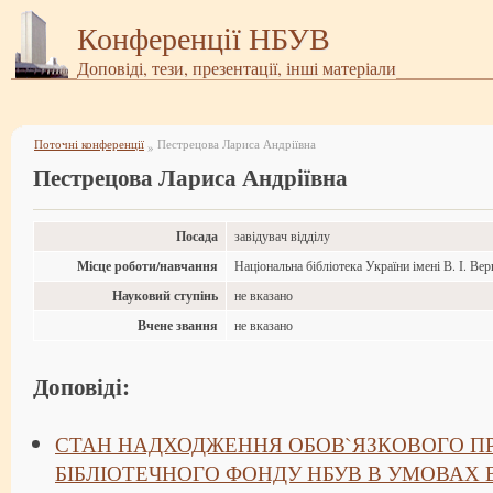
Конференції НБУВ
Доповіді, тези, презентації, інші матеріали
Поточні конференції
Пестрецова Лариса Андріївна
»
Пестрецова Лариса Андріївна
Посада
завідувач відділу
Місце роботи/навчання
Національна бібліотека України імені В. І. Ве
Науковий ступінь
не вказано
Вчене звання
не вказано
Доповіді:
СТАН НАДХОДЖЕННЯ ОБОВ`ЯЗКОВОГО П
БІБЛІОТЕЧНОГО ФОНДУ НБУВ В УМОВАХ