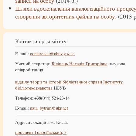
записи на особу
(2014 р.)
Шляхи вдосконалення каталогізаційного процесу 
створення авторитетних файлів на особу.
(2013 р
Контакти оргкомітету
E-mail:
conference@nbuv.gov.ua
Учений секретар:
Білінець Наталія Григорівна
, наукова
співробітниця
відділу теорії та історії бібліотечної справи
Інституту
бібліотекознавства
НБУВ
Телефон: +38(044) 524-23-14
E-mail:
nata_bytrim@ukr.net
Адреси локацій в м. Києві:
проспект Голосіївський, 3