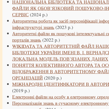
НАЦІОНАЛЬНА БІБЛІОТЕКА ТА НАЦІОНАЛ
ФАЙЛИ ЯК ОБОВ’ЯЗКОВИЙ ПОШУКОВО-І
СЕРВІС
(2024 р.)
Авторитетна робота як засіб персоніфікації інфо
інфраструктурі знань
(2023 р.)
Авторитетні файли як пошукові інтелектуальні с
порталів знань
(2022 р.)
WIKIDATA ТА АВТОРИТЕТНІЙ ФАЙЛ НАЦІ
БІБЛІОТЕКИ УКРАЇНИ ІМЕНІ В. І. ВЕРНАД
ЛОКАЛЬНА МОДЕЛЬ ПОВ’ЯЗАНИХ ДАНИХ
ПОНЯТТЯ КОЛЕКТИВНОГО АВТОРА ТА ОС
ВІДОБРАЖЕННЯ В АВТОРИТЕТНОМУ ФАЙ
ОРГАНІЗАЦІЙ
(2020 р.)
МІЖНАРОДНІ ІДЕНТИФІКАТОРИ В АВТОРИ
(2019 р.)
Електронні файли на особу в елетронному серед
Персоналізація знань в сучасному електронному 