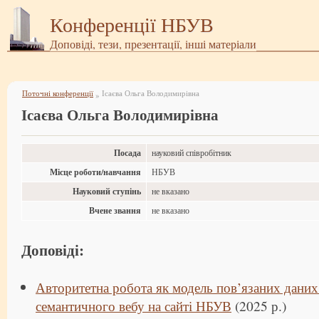
Конференції НБУВ
Доповіді, тези, презентації, інші матеріали
Поточні конференції
Ісаєва Ольга Володимирівна
»
Ісаєва Ольга Володимирівна
Посада
науковий співробітник
Місце роботи/навчання
НБУВ
Науковий ступінь
не вказано
Вчене звання
не вказано
Доповіді:
Авторитетна робота як модель пов’язаних даних
семантичного вебу на сайті НБУВ
(2025 р.)