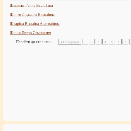
Шемаєва Ганна Василівна
Шипко Людмила Василівна
Шкаріна Віталіна Анатоліївна
Шпига Петро Семенович
Перейти до сторінки:
< Попередня
1
2
3
4
5
6
7