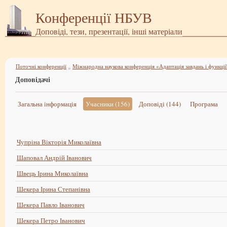
Конференції НБУВ
Доповіді, тези, презентації, інші матеріали
Поточні конференції
»
Доповідачі
Загальна інформація
Учасники (156)
Доповіді (144)
Програма
Чупріна Вікторія Миколаївна
Шаповал Андрій Іванович
Швець Ірина Миколаївна
Шекера Ірина Степанівна
Шекера Павло Іванович
Шекера Петро Іванович