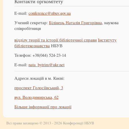
Контакти оргкомітету
E-mail:
conference@nbuv.gov.ua
Учений секретар:
Білінець Наталія Григорівна
, наукова
співробітниця
відділу теорії та історії бібліотечної справи
Інституту
бібліотекознавства
НБУВ
Телефон: +38(044) 524-23-14
E-mail:
nata_bytrim@ukr.net
Адреси локацій в м. Києві:
проспект Голосіївський, 3
вул. Володимирська, 62
Більше інформації про локації
Всі права захищено © 2013 - 2026 Конференції НБУВ