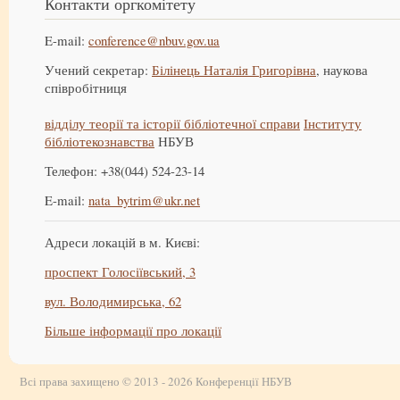
Контакти оргкомітету
E-mail:
conference@nbuv.gov.ua
Учений секретар:
Білінець Наталія Григорівна
, наукова
співробітниця
відділу теорії та історії бібліотечної справи
Інституту
бібліотекознавства
НБУВ
Телефон: +38(044) 524-23-14
E-mail:
nata_bytrim@ukr.net
Адреси локацій в м. Києві:
проспект Голосіївський, 3
вул. Володимирська, 62
Більше інформації про локації
Всі права захищено © 2013 - 2026 Конференції НБУВ