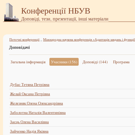
Конференції НБУВ
Доповіді, тези, презентації, інші матеріали
Поточні конференції
»
Доповідачі
Загальна інформація
Учасники (156)
Доповіді (144)
Програма
Дубас Тетяна Петрівна
Желай Оксана Петрівна
Железняк Олена Олександрівна
Заболотна Наталія Валентинівна
Заєць Олена Василівна
Зайченко Надія Яківна