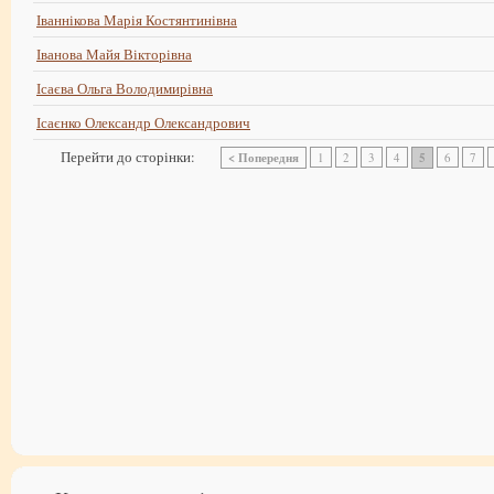
Іваннікова Марія Костянтинівна
Іванова Майя Вікторівна
Ісаєва Ольга Володимирівна
Ісаєнко Олександр Олександрович
Перейти до сторінки:
< Попередня
1
2
3
4
5
6
7