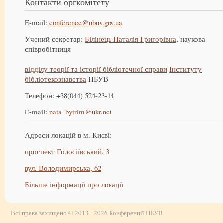
Контакти оргкомітету
E-mail:
conference@nbuv.gov.ua
Учений секретар:
Білінець Наталія Григорівна
, наукова
співробітниця
відділу теорії та історії бібліотечної справи
Інституту
бібліотекознавства
НБУВ
Телефон: +38(044) 524-23-14
E-mail:
nata_bytrim@ukr.net
Адреси локацій в м. Києві:
проспект Голосіївський, 3
вул. Володимирська, 62
Більше інформації про локації
Всі права захищено © 2013 - 2026 Конференції НБУВ