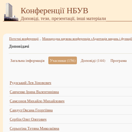
Конференції НБУВ
Доповіді, тези, презентації, інші матеріали
Поточні конференції
»
Доповідачі
Загальна інформація
Учасники (156)
Доповіді (144)
Програма
Рудзський Лев Зіновєвич
Савченко Ірина Валентинівна
Самсонов Михайло Михайлович
Сандул Оксана Георгіївна
Сербін Олег Олегович
Серьогіна Тетяна Миколаївна