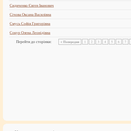
Сидиченко Євген Іванович
Січова Оксана Василівна
Смусь Софія Григорівна
Сокур Олена Леонідівна
Перейти до сторінки:
< Попередня
1
2
3
4
5
6
7