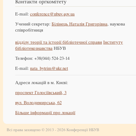
Контакти оргкомітету
E-mail:
conference@nbuv.gov.ua
Учений секретар:
Білінець Наталія Григорівна
, наукова
співробітниця
відділу теорії та історії бібліотечної справи
Інституту
бібліотекознавства
НБУВ
Телефон: +38(044) 524-23-14
E-mail:
nata_bytrim@ukr.net
Адреси локацій в м. Києві:
проспект Голосіївський, 3
вул. Володимирська, 62
Більше інформації про локації
Всі права захищено © 2013 - 2026 Конференції НБУВ