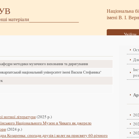
БУВ
Національна бі
імені В. І. Вер
інші матеріали
Увійти
Ост
Для
кафедри методики музичного виховання та диригування
Інс
карпатський національний університет імені Василя Стефаника"
ро
ук
Ар
202
ої нотної літератури
(2025 р.)
аїнського Національного Музею в Чикаго як джерело
202
пори
(2024 р.)
202
а Козаренка: спогади друзів і колег на присвяту 60-річного