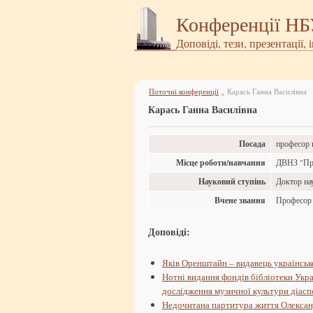
Конференції Н
Доповіді, тези, презентації, 
Поточні конференції
Карась Ганна Василівна
»
Карась Ганна Василівна
Посада
професор 
Місце роботи/навчання
ДВНЗ "При
Науковий ступінь
Доктор на
Вчене звання
Професор
Доповіді:
Яків Оренштайн – видавець українськ
Нотні видання фондів бібліотеки Укр
дослідження музичної культури діас
Недочитана партитура життя Олександр