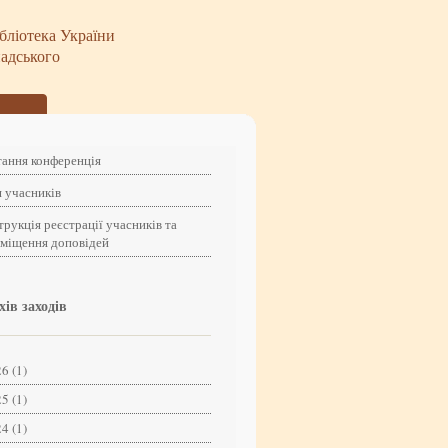
бліотека України
надського
ання конференція
 учасників
трукція реєстрації учасників та
зміщення доповідей
хів заходів
6 (1)
5 (1)
4 (1)