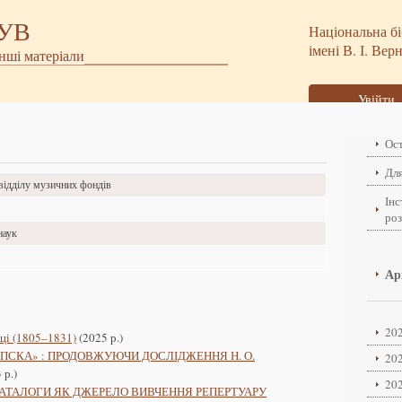
БУВ
Національна бі
імені В. І. Вер
інші матеріали
Увійти
Ост
Для
 відділу музичних фондів
Інс
ро
наук
о
Ар
202
ці (1805–1831)
(2025 р.)
ПСКА» : ПРОДОВЖУЮЧИ ДОСЛІДЖЕННЯ Н. О.
202
 р.)
202
КАТАЛОГИ ЯК ДЖЕРЕЛО ВИВЧЕННЯ РЕПЕРТУАРУ