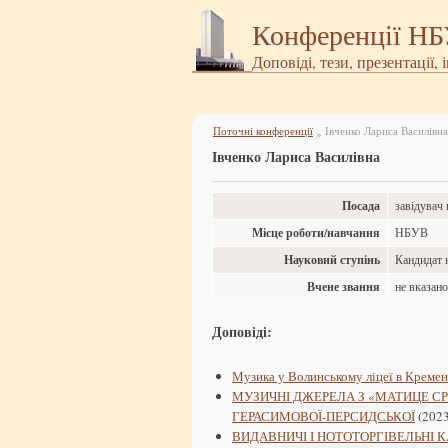
Конференції Н
Доповіді, тези, презентації, 
Поточні конференції
Івченко Лариса Василівна
»
Івченко Лариса Василівна
Посада
завідувач
Місце роботи/навчання
НБУВ
Науковий ступінь
Кандидат 
Вчене звання
не вказан
Доповіді:
Музика у Волинському ліцеї в Кремен
МУЗИЧНІ ДЖЕРЕЛА З «МАТИЦЕ СР
ГЕРАСИМОВОЇ-ПЕРСИДСЬКОЇ
(2023
ВИДАВНИЧІ І НОТОТОРГІВЕЛЬНІ 