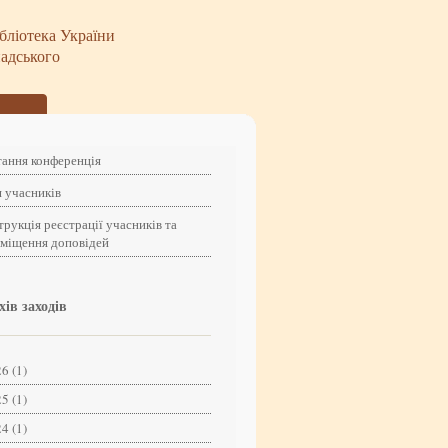
бліотека України
надського
ання конференція
 учасників
трукція реєстрації учасників та
зміщення доповідей
хів заходів
6 (1)
5 (1)
4 (1)