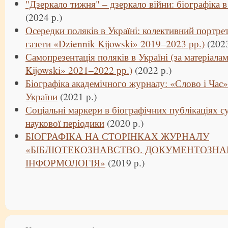
"Дзеркало тижня" – дзеркало війни: біографіка в
(2024 р.)
Осередки поляків в Україні: колективний портрет
газети «Dziennik Kijowski» 2019–2023 рр.)
(2023
Самопрезентація поляків в Україні (за матеріала
Kijowski» 2021–2022 рр.)
(2022 р.)
Біографіка академічного журналу: «Слово і Час»
України
(2021 р.)
Соціальні маркери в біографічних публікаціях с
наукової періодики
(2020 р.)
БІОГРАФІКА НА СТОРІНКАХ ЖУРНАЛУ
«БІБЛІОТЕКОЗНАВСТВО. ДОКУМЕНТОЗНА
ІНФОРМОЛОГІЯ»
(2019 р.)