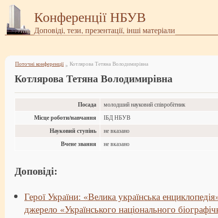
Конференції НБУВ
Доповіді, тези, презентації, інші матеріали
Поточні конференції
Котлярова Тетяна Володимирівна
»
Котлярова Тетяна Володимирівна
Посада
молодший науковий співробітник
Місце роботи/навчання
ІБД НБУВ
Науковий ступінь
не вказано
Вчене звання
не вказано
Доповіді:
Герої України: «Велика українська енциклопедія
джерело «Українського національного біографіч