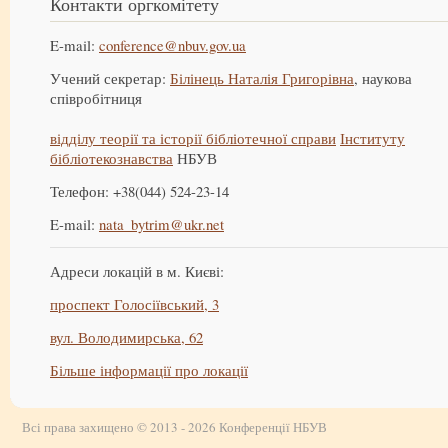
Контакти оргкомітету
E-mail:
conference@nbuv.gov.ua
Учений секретар:
Білінець Наталія Григорівна
, наукова
співробітниця
відділу теорії та історії бібліотечної справи
Інституту
бібліотекознавства
НБУВ
Телефон: +38(044) 524-23-14
E-mail:
nata_bytrim@ukr.net
Адреси локацій в м. Києві:
проспект Голосіївський, 3
вул. Володимирська, 62
Більше інформації про локації
Всі права захищено © 2013 - 2026 Конференції НБУВ