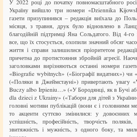
У 2022 році до початку повномасштабного росі
Україну вийшло три номери «Dziennika Kijows
газети призупинився – редакція виїхала до Поль
місяця, з травня, друк було відновлено в Ланц
благодійній підтримці Яна Сольдатого. Від 4-го 
все, що їх стосується, охопили значний обсяг часо
життя і справи залишилися пріоритетом редакці
причетна до протистояння збройній агресії. На
заголовками вирізняються останні номери газет
«Biografie wybitnych» («Біографії видатних») чи
(«Поляки в Джеймстауні») привертають увагу 
Buczy albo Irpieniu…» («У Бородянці, як в Бучі аб
dla dzieci z Ukrainy» («Табори для дітей з Україн
головні мотиви публікацій (вони є і головними ме
то акценти суттєво змінилися: у довоєнних м
успішність, професійність, творчість поляків
звитяжність і мужність, з одного боку, та мил