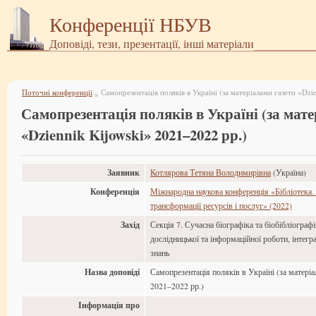
Конференції НБУВ
Доповіді, тези, презентації, інші матеріали
Поточні конференції
»
Самопрезентація поляків в Україні (за мат
«Dziennik Kijowski» 2021–2022 рр.)
Заявник
Котлярова Тетяна Володимирівна
(Україна)
Конференція
Міжнародна наукова конференція «Бібліотека. 
трансформації ресурсів і послуг» (2022)
Захід
Секція 7. Сучасна біографіка та біобібліограф
дослідницької та інформаційної роботи, інтегр
знань
Назва доповіді
Самопрезентація поляків в Україні (за матеріа
2021–2022 рр.)
Інформація про