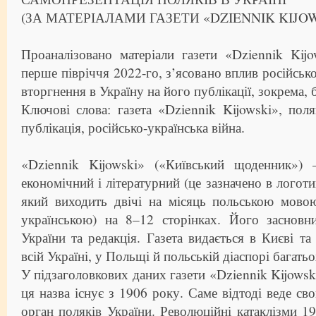
(ЗА МАТЕРІАЛАМИ ГАЗЕТИ «DZIENNIK KIJOWSK
Проаналізовано матеріали газети «Dziennik Kij
перше півріччя 2022-го, з’ясовано вплив російсь
вторгнення в Україну на його публікації, зокрема, 
Ключові слова: газета «Dziennik Kijowski», поляк
публікація, російсько-українська війна.
«Dziennik Kijowski» («Київський щоденник») 
економічний і літературний (це зазначено в логоти
який виходить двічі на місяць польською мовою
українською) на 8–12 сторінках. Його засновн
України та редакція. Газета видається в Києві т
всій Україні, у Польщі й польській діаспорі багатьо
У підзаголовкових даних газети «Dziennik Kijowsk
ця назва існує з 1906 року. Саме відтоді веде св
орган поляків України. Революційні катаклізми 1