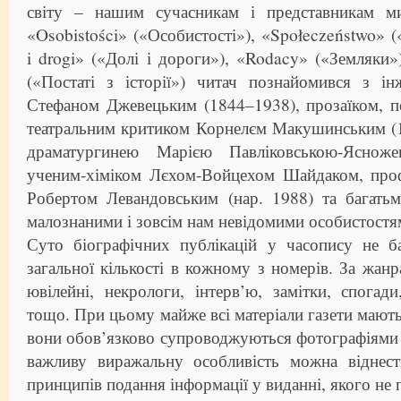
світу – нашим сучасникам і представникам м
«Osobistości» («Особистості»), «Społeczeństwo» (
i drogi» («Долі і дороги»), «Rodacy» («Земляки»),
(«Постаті з історії») читач познайомився з ін
Стефаном Джевецьким (1844–1938), прозаїком, п
театральним критиком Корнелєм Макушинським (1
драматургинею Марією Павліковською-Ясноже
ученим-хіміком Лєхом-Войцехом Шайдаком, про
Робертом Левандовським (нар. 1988) та багать
малознаними і зовсім нам невідомими особистостя
Суто біографічних публікацій у часопису не 
загальної кількості в кожному з номерів. За жанр
ювілейні, некрологи, інтерв’ю, замітки, спогади
тощо. При цьому майже всі матеріали газети мают
вони обов’язково супроводжуються фотографіями 
важливу виражальну особливість можна віднес
принципів подання інформації у виданні, якого не 