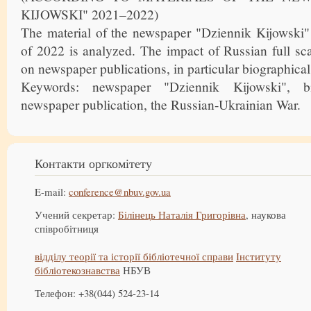
KIJOWSKI" 2021–2022)
The material of the newspaper "Dziennik Kijowski" 
of 2022 is analyzed. The impact of Russian full sc
on newspaper publications, in particular biographical,
Keywords: newspaper "Dziennik Kijowski", bi
newspaper publication, the Russian-Ukrainian War.
Контакти оргкомітету
E-mail:
conference@nbuv.gov.ua
Учений секретар:
Білінець Наталія Григорівна
, наукова
співробітниця
відділу теорії та історії бібліотечної справи
Інституту
бібліотекознавства
НБУВ
Телефон: +38(044) 524-23-14