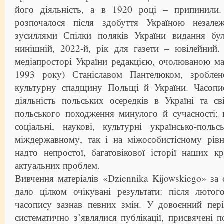
його діяльність, а в 1920 році – припинили.
розпочалося після здобуття Україною незале
зусиллями Спілки поляків України видання бу
нинішній, 2022-й, рік для газети – ювілейний.
медіапросторі України редакцією, очолюваною ма
1993 року) Станіславом Пантелюком, зробле
культурну спадщину Польщі й України. Часопи
діяльність польських осередків в Україні та св
польського походження минулого й сучасності; п
соціальні, наукові, культурні українсько-поль
міждержавному, так і на міжособистісному рівн
надто непростої, багатовікової історії наших 
актуальних проблем.
Вивчення матеріалів «Dziennika Kijowskiego» за 
дало цілком очікувані результати: після люто
часопису зазнав певних змін. У довоєнний пер
систематично з’являлися публікації, присвячені п