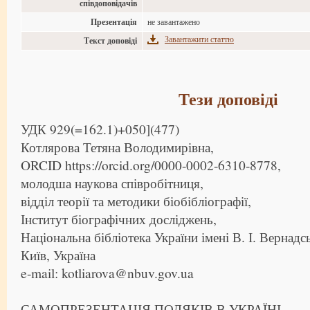
співдоповідачів
Презентація
не завантажено
Завантажити статтю
Текст доповіді
Тези доповіді
УДК 929(=162.1)+050](477)
Котлярова Тетяна Володимирівна,
ORCID https://orcid.org/0000-0002-6310-8778,
молодша наукова співробітниця,
відділ теорії та методики біобібліографії,
Інститут біографічних досліджень,
Національна бібліотека України імені В. І. Вернадс
Київ, Україна
e-mail: kotliarova@nbuv.gov.ua
САМОПРЕЗЕНТАЦІЯ ПОЛЯКІВ В УКРАЇНІ