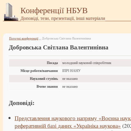
Конференції НБУВ
Доповіді, тези, презентації, інші матеріали
Поточні конференції
Добровська Світлана Валентинівна
»
Добровська Світлана Валентинівна
Посада
молодший науковий співробітник
Місце роботи/навчання
ІПРІ НАНУ
Науковий ступінь
не вказано
Вчене звання
не вказано
Доповіді:
Представлення наукового напряму «Воєнна наука
реферативній базі даних «Україніка наукова»
(202