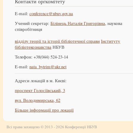
Контакти оргкомітету
E-mail:
conference@nbuv.gov.ua
Учений секретар:
Білінець Наталія Григорівна
, наукова
співробітниця
відділу теорії та історії бібліотечної справи
Інституту
бібліотекознавства
НБУВ
Телефон: +38(044) 524-23-14
E-mail:
nata_bytrim@ukr.net
Адреси локацій в м. Києві:
проспект Голосіївський, 3
вул. Володимирська, 62
Більше інформації про локації
Всі права захищено © 2013 - 2026 Конференції НБУВ