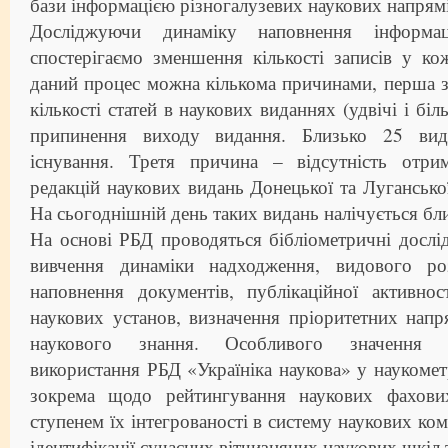
бази інформацією різногалузевих наукових напрямі
Досліджуючи динаміку наповнення інформац
спостерігаємо зменшення кількості записів у к
даний процес можна кількома причинами, перша 
кількості статей в наукових виданнях (удвічі і бі
припинення виходу видання. Близько 25 вид
існування. Третя причина – відсутність отри
редакцій наукових видань Донецької та Лугансько
На сьогоднішній день таких видань налічується бл
На основі РБД проводяться бібліометричні дослі
вивчення динаміки надходження, видового роз
наповнення документів, публікаційної активно
наукових установ, визначення пріоритетних напр
наукового знання. Особливого значення н
використання РБД «Україніка наукова» у наукоме
зокрема щодо рейтингування наукових фахови
ступенем їх інтегрованості в систему наукових ком
ідентифікації сучасних вітчизняних наукових шкіл