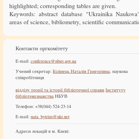
highlighted; corresponding tables are given.
Keywords: abstract database "Ukrainika Naukova",
areas of science, bibliometry, scientific communicati
Контакти оргкомітету
E-mail:
conference@nbuv.gov.ua
Учений секретар:
Білінець Наталія Григорівна
, наукова
співробітниця
відділу теорії та історії бібліотечної справи
Інституту
бібліотекознавства
НБУВ
Телефон: +38(044) 524-23-14
E-mail:
nata_bytrim@ukr.net
Адреси локацій в м. Києві: