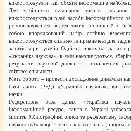
використовувати такі обсяги інформації з найбіль
Для успішного виконання такого завдання
використовуються різні засоби інформаційного з
розповсюдженим видом таких технологій є баз
собою впорядкований набір логічно взаємоп
використовуються спільно та призначені для задо
запитів користувачів. Однією з таких баз даних є 
«Україніка наукова», в якій накопичуються, збері
результати наукової діяльності вітчизняних уч
світової спільноти.
Мета роботи – провести дослідження динаміки на
бази даних (РБД) «Україніка наукова», визначи
науки.
Реферативна база даних «Україніка науко
інформаційний ресурс, єдина в Україні універс
містить бібліографічні описи та реферативну інфо
наукові публікації з усіх галузей знань (природнич