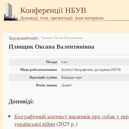
Конференції НБУВ
Доповіді, тези, презентації, інші матеріали
Поточні конференції
Плющик Оксана Валентинівна
»
Плющик Оксана Валентинівна
Посада
с.н.с
Місце роботи/навчання
Інститут біографічних досліджень НБУВ
Науковий ступінь
Кандидат наук
Вчене звання
Доцент
Доповіді:
Біографічний контекст наративів про собак у пер
української війни
(2025 р.)