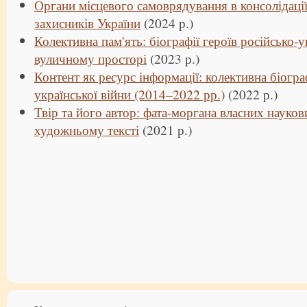
Органи місцевого самоврядування в консолідації
захисників України
(2024 р.)
Колективна пам'ять: біографії героїв російсько-у
вуличному просторі
(2023 р.)
Контент як ресурс інформації: колективна біогра
української війни (2014–2022 рр.)
(2022 р.)
Твір та його автор: фата-моргана власних науков
художньому тексті
(2021 р.)