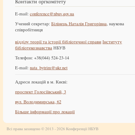
Контакти оргкомітету
E-mail:
conference@nbuv.gov.ua
Учений секретар:
Білінець Наталія Григорівна
, наукова
співробітниця
відділу теорії та історії бібліотечної справи
Інституту
бібліотекознавства
НБУВ
Телефон: +38(044) 524-23-14
E-mail:
nata_bytrim@ukr.net
Адреси локацій в м. Києві:
проспект Голосіївський, 3
вул. Володимирська, 62
Більше інформації про локації
Всі права захищено © 2013 - 2026 Конференції НБУВ