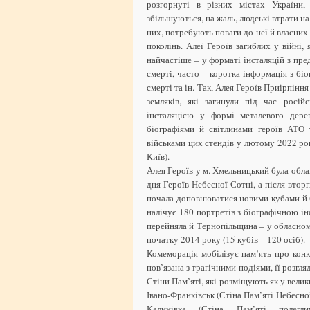
розгорнуті в різних містах України,
збільшуються, на жаль, людські втрати на
них, потребують поваги до неї й власних 
поколінь. Алеї Героїв загиблих у війні,
найчастіше – у форматі інсталяцій з пре
смерті, часто – коротка інформація з б
смерті та ін. Так, Алея Героїв Приірпіння
земляків, які загинули під час росій
інсталяцією у формі металевого дере
біографіями й світлинами героїв АТО 
військами цих стендів у лютому 2022 рок
Київ).
Алея Героїв у м. Хмельницький була обл
дня Героїв Небесної Сотні, а після втор
почала доповнюватися новими кубами й б
налічує 180 портретів з біографічною і
перейняла й Тернопільщина – у обласном
початку 2014 року (15 кубів – 120 осіб).
Комеморація мобілізує пам’ять про конк
пов’язана з трагічними подіями, її розгл
Стіни Пам’яті, які розміщують як у велики
Івано-Франківськ (Стіна Пам’яті Небесної
Калинівка (Стіна Пам’яті полегли