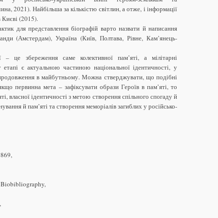
а, 2021). Найбільша за кількістю світлин, а отже, і інформації
 Києві (2015).
ктик для представлення біографій варто назвати й написання
анди (Амстердам), Україна (Київ, Полтава, Рівне, Кам’янець-
ї – це збереження саме колективної пам’яті, а мілітарні
 етапі є актуальною частиною національної ідентичності, у
продовження в майбутньому. Можна стверджувати, що подібні
кщо первинна мета – зафіксувати образи Героїв в пам’яті, то
ті, власної ідентичності з метою створення спільного спогаду й
ування й пам’яті та створення меморіалів загиблих у російсько-
0869,
Biobibliography,
,