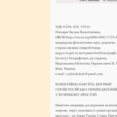
УДК 93/94; 929; 355.01
Плющик Оксана Валентинівна,
ORCID https://orcid.org/0000-0002-3725-
кандидатка філологічних наук, доцентка,
старша наукова співробітниця,
відділ теорії та методики біобібліографії,
Інститут біографічних досліджень,
Національна бібліотека України імені В. І
Київ, Україна
е-mail: o.pliushchyk@gmail.com
КОЛЕКТИВНА ПАМ’ЯТЬ: БІОГРАФІЇ
ГЕРОЇВ РОСІЙСЬКО-УКРАЇНСЬКОЇ ВІЙ
У ВУЛИЧНОМУ ПРОСТОРІ
Намічено напрямки дослідження колективн
зокрема, через можливості реконструкці
просторі – на Алеях Героїв, Стінах Пам’я