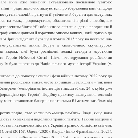
 але нині їхнє значення актуалізовано посиленою увагою:
 війні – рідні загиблих піклуються про збереження пам’яті щодо
почуттів і емоцій, прагнуть її увічнити й берегти для наступних
 яка, на жаль, продовжується, облаштовані в різні способи, але
дставленням біографії: обов’язкова світлина, дати народження й
іографічними даними й коротким описом вчинку, який призвів до
 в м. Ірпінь відкрита була ще в жовтні 2015 року на честь воїнів-
сько-української війни. Поруч із символічною скульптурою-
ва вздовж алеї були розміщені великі стенди з короткими
та Героїв Небесної Сотні. Після плюндрування російськими
у їх було вивезено до Національного музею історії України (м.
аштована до початку активної фази війни в лютому 2022 року до
гнення російських військ місто вирішило її залишити – так вона
анерами (меморіальна інсталяція з масштабних 24-х кубів уже
нформацією про Героїв). Подібну практику вшанування земляків
у місті встановили банери з портретами й іменами загиблих від
ретну подію, стає частиною «місць пам’яті». Іноді, якщо вона
ядають і як механізм подолання травми пам’яті. Такими місцями є
х, так і невеличких містах в Україні з різною кількістю світлин:
 Сотні (2016)), Одеса (2020), Калуш (Івано-Франківщина, 2021),
м у російсько-українській війні героям-землякам та