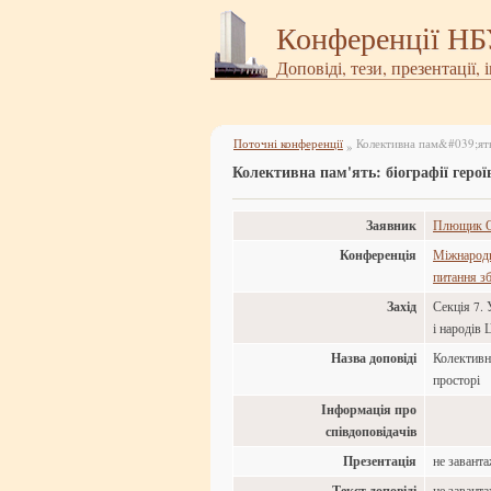
Конференції Н
Доповіді, тези, презентації, 
Поточні конференції
»
Колективна пам'ять: біографії герої
Заявник
Плющик О
Конференція
Міжнародн
питання зб
Захід
Секція 7. 
і народів
Назва доповіді
Колективна
просторі
Інформація про
співдоповідачів
Презентація
не завант
Текст доповіді
не завант