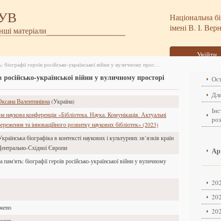
БУВ
Національна бі
імені В. І. Вер
інші матеріали
Увійти
Колективна пам&#039;ять: біографії героїв російсько-української війни у вуличному просторі
в російсько-української війни у вуличному просторі
Ост
Для
ксана Валентинівна
(Україна)
Інс
а наукова конференція «Бібліотека. Наука. Комунікація. Актуальні
ро
ереження та інноваційного розвитку наукових бібліотек» (2023)
Українська біографіка в контексті наукових і культурних зв’язків країн
 Центрально-Східної Європи
Ар
 пам'ять: біографії героїв російсько-української війни у вуличному
202
202
ажено
202
ажено