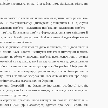
ійсько-українська війна, біографія, меморіалізація, мілітарні
вної пам’яті є частиною національної ідентичності, рамки якої
ому й американському дискурсах розширилися, а дискусія
лективна пам’ять – колективне пам’ятання; колективна пам’ять –
а пам’ять. Колективна пам’ять формується спільним свідомим й
ть, як психічний процес, має різні можливості задля збереження
уалізовані, музичні тощо.
ься за різними ознаками та дією й впливом, то й дослідження
 різних наук. Робота інститутів пам’яті й інституцій (архіви,
ладних проблем у вивченні пам’яті, неоднозначність і велика
розумінні як науковців, так і загалу спонукають до дослідження
соби втілення пам’яттєвого дискурсу в біографічній інформації.
к поширення світом правду про російську агресію (використання
о), так і водночас збереження колективної пам’яті про події
обистість, яка стала на захист України.
укція біографій – це фактично інсталяція особистої історії,
ія в цьому сенсі є саме тим актом, що спрямовує на «передачу»
належності до народу.
меморативні практики щодо вшанування пам’яті загиблих та її
йні 2014–2023 рр. Насамперед, ідеться про Алеї Героїв, які