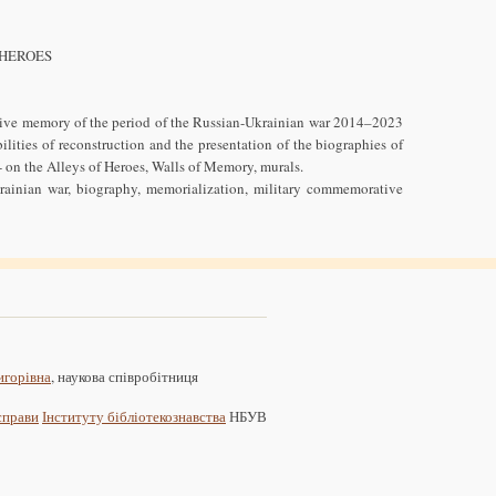
 HEROES
ective memory of the period of the Russian-Ukrainian war 2014–2023
ibilities of reconstruction and the presentation of the biographies of
e - on the Alleys of Heroes, Walls of Memory, murals.
ainian war, biography, memorialization, military commemorative
игорівна
, наукова співробітниця
 справи
Інституту бібліотекознавства
НБУВ