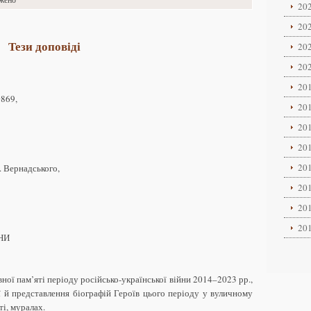
202
202
Тези доповіді
202
202
201
0869,
201
201
201
201
. Вернадського,
201
201
201
НИ
ої пам’яті періоду російсько-української війни 2014–2023 рр.,
ї й представлення біографій Героїв цього періоду у вуличному
ті, муралах.