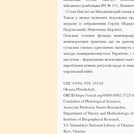
військовослужбовцям ВЧ № 131, Вінниччин
– Стіна Пам’яті на Михайлівській площі в
Також у межах вуличних візуальних пра
муралів із зображенням Героїв (Нідерл
Подільський), Німеччина (Берлін)).
Оскільки головна функція комемораці
комеморативні практики, що на даному
сучасних умовах однозначно матимуть 
заходи поширюватимуться Україною, і я
наступна – формування колективної пам’я
вироблення певних ритуалів щодо їх вшан
українській війні.
UDC 93/94; 929; 355.01
Oksana Pliushchyk,
ORCID https://orcid.org/0000-0002-3725-
Candidate of Philological Sciences,
Associate Professor, Senior Researcher,
Department of Theory and Methodology of 
Institute of Biographical Research,
V.I. Vernadskyi National Library of Ukraine
Kyiv, Ukraine