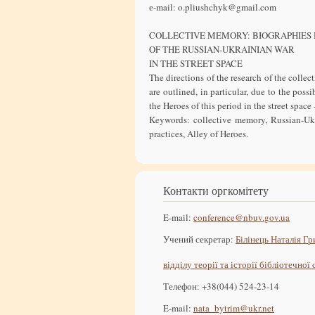
е-mail: o.pliushchyk@gmail.com
COLLECTIVE MEMORY: BIOGRAPHIES
OF THE RUSSIAN-UKRAINIAN WAR
IN THE STREET SPACE
The directions of the research of the coll
are outlined, in particular, due to the poss
the Heroes of this period in the street spac
Keywords: collective memory, Russian-Ukr
practices, Alley of Heroes.
Контакти оргкомітету
E-mail:
conference@nbuv.gov.ua
Учений секретар:
Білінець Наталія Гр
відділу теорії та історії бібліотечної
Телефон: +38(044) 524-23-14
E-mail:
nata_bytrim@ukr.net