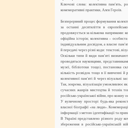
Ключові слова: колективна пам’ять, рос
комеморативні практики, Алея Героїв.
Безперервний процес формування колекти
за останні десятиліття в європейськ
продовжується за кількома напрямами: ко
офіційна історія; колективна – особист
індивідуальним досвідом, а власне пам’я
й передачі через різні коди: текстові, віз
Оскільки типи й види пам’яті визначают
проводяться науковцями, представниками
музеї, бібліотеки тощо), постановка ск
кількість розвідок тощо в її вивченні й 
колективної пам’яті й через візуальні за
Так, зокрема, візуалізація уможливлює я
сучасних жанрів мистецтва й технік тощ
російсько-української війни, про кожну ос
У вуличному просторі будь-яка реконстр
власної біографії «на люди». Комеморац
інформації з метою ідентифікації та при
В Україні представлено різного роду ко
збереження в російсько-українській ві