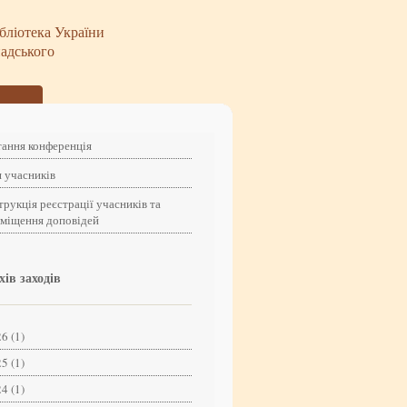
бліотека України
надського
ання конференція
 учасників
трукція реєстрації учасників та
зміщення доповідей
хів заходів
6 (1)
5 (1)
4 (1)