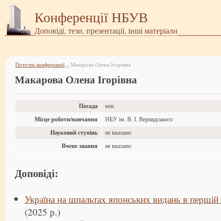
Конференції НБУВ
Доповіді, тези, презентації, інші матеріали
Поточні конференції
Макарова Олена Ігорівна
»
Макарова Олена Ігорівна
Посада
мнс
Місце роботи/навчання
НБУ ім. В. І. Вернадського
Науковий ступінь
не вказано
Вчене звання
не вказано
Доповіді:
Україна на шпальтах японських видань в першій
(2025 р.)