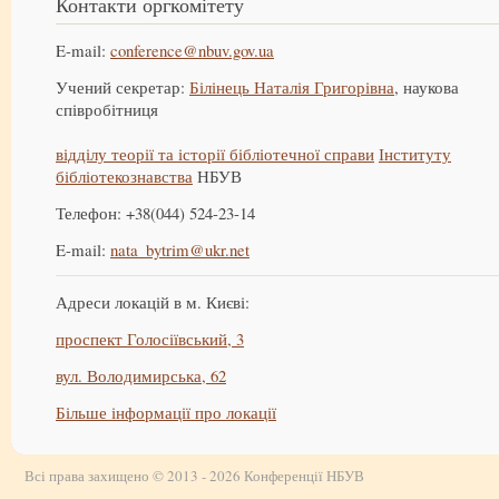
Контакти оргкомітету
E-mail:
conference@nbuv.gov.ua
Учений секретар:
Білінець Наталія Григорівна
, наукова
співробітниця
відділу теорії та історії бібліотечної справи
Інституту
бібліотекознавства
НБУВ
Телефон: +38(044) 524-23-14
E-mail:
nata_bytrim@ukr.net
Адреси локацій в м. Києві:
проспект Голосіївський, 3
вул. Володимирська, 62
Більше інформації про локації
Всі права захищено © 2013 - 2026 Конференції НБУВ