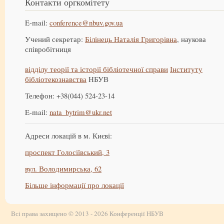
Контакти оргкомітету
E-mail:
conference@nbuv.gov.ua
Учений секретар:
Білінець Наталія Григорівна
, наукова
співробітниця
відділу теорії та історії бібліотечної справи
Інституту
бібліотекознавства
НБУВ
Телефон: +38(044) 524-23-14
E-mail:
nata_bytrim@ukr.net
Адреси локацій в м. Києві:
проспект Голосіївський, 3
вул. Володимирська, 62
Більше інформації про локації
Всі права захищено © 2013 - 2026 Конференції НБУВ