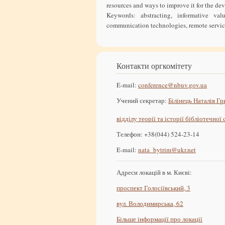
resources and ways to improve it for the de
Keywords: abstracting, informative val
communication technologies, remote servic
Контакти оргкомітету
E-mail:
conference@nbuv.gov.ua
Учений секретар:
Білінець Наталія Гр
відділу теорії та історії бібліотечної
Телефон: +38(044) 524-23-14
E-mail:
nata_bytrim@ukr.net
Адреси локацій в м. Києві:
проспект Голосіївський, 3
вул. Володимирська, 62
Більше інформації про локації