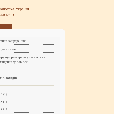
бліотека України
надського
ання конференція
 учасників
трукція реєстрації учасників та
зміщення доповідей
хів заходів
6 (1)
5 (1)
4 (1)