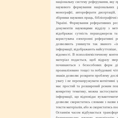
національну систему реферування, яку п
наукового формування національних 
монографії, автореферати дисертацій,
збірники наукових праць, бібліографічні
Україні. Формування реферативних рес
документів науковцями відділу з мет
відображає сутність першоджерела та
користувача електронні реферативні 
дозволяють уникнути так званого «
інформації, відображають найсуттєвіше, 
відомості. В психолінгвістичному конте
матеріал подається, щоб відразу зве
починаються з безособових форм дієс
проаналізовано тощо) та побудовані чіт
знаків дозволяє розкрити проблему досл
увагу і не перенапружувати когнітивні з
має простий та розширений режим пош
конкретну тематику, можна застосувати
інформації, що відповідає вузькотемат
дозволяє скористатись словами з назви 
тексти матеріалів, або ж скористатись по
Останнім часом відбувається трансфор
безперешкодну наукову комунікацію ч