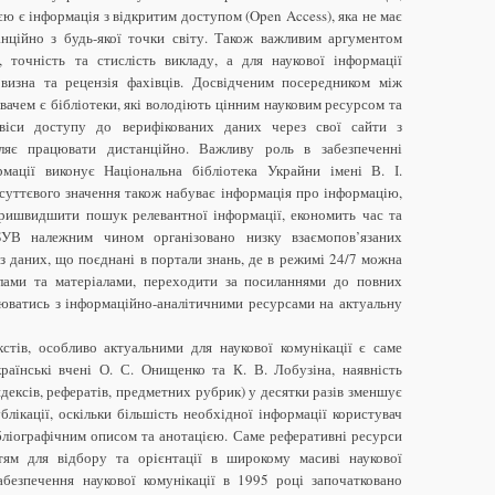
 є інформація з відкритим доступом (Open Access), яка не має
нційно з будь-якої точки світу. Також важливим аргументом
ь, точність та стислість викладу, а для наукової інформації
визна та рецензія фахівців. Досвідченим посередником між
вачем є бібліотеки, які володіють цінним науковим ресурсом та
віси доступу до верифікованих даних через свої сайти з
ляє працювати дистанційно. Важливу роль в забезпеченні
мації виконує Національна бібліотека Украйни імені В. І.
суттєвого значення також набуває інформація про інформацію,
пришвидшити пошук релевантної інформації, економить час та
БУВ належним чином організовано низку взаємопов’язаних
з даних, що поєднані в портали знань, де в режимі 24/7 можна
лами та матеріалами, переходити за посиланнями до повних
млюватись з інформаційно-аналітичними ресурсами на актуальну
стів, особливо актуальними для наукової комунікації є саме
раїнські вчені О. С. Онищенко та К. В. Лобузіна, наявність
ндексів, рефератів, предметних рубрик) у десятки разів зменшує
блікації, оскільки більшість необхідної інформації користувач
бліографічним описом та анотацією. Саме реферативні ресурси
тям для відбору та орієнтації в широкому масиві наукової
абезпечення наукової комунікації в 1995 році започатковано