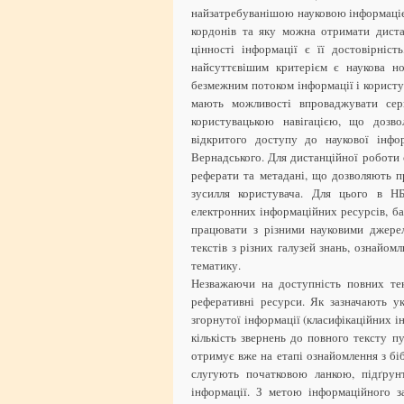
найзатребуванішою науковою інформацією
кордонів та яку можна отримати диста
цінності інформації є її достовірніст
найсуттєвішим критерієм є наукова но
безмежним потоком інформації і користу
мають можливості впроваджувати сер
користувацькою навігацією, що дозво
відкритого доступу до наукової інфор
Вернадського. Для дистанційної роботи 
реферати та метадані, що дозволяють 
зусилля користувача. Для цього в Н
електронних інформаційних ресурсів, ба
працювати з різними науковими джере
текстів з різних галузей знань, ознайо
тематику.
Незважаючи на доступність повних тек
реферативні ресурси. Як зазначають ук
згорнутої інформації (класифікаційних і
кількість звернень до повного тексту пу
отримує вже на етапі ознайомлення з бі
слугують початковою ланкою, підґрун
інформації. З метою інформаційного з