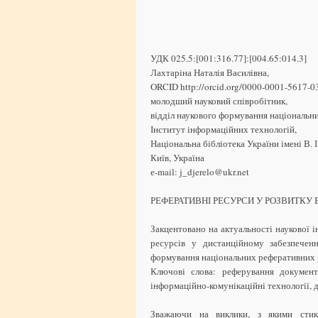
УДК 025.5:[001:316.77]:[004.65:014.3]
Лахтаріна Наталія Василівна,
ORCID http://orcid.org/0000-0001-5617-0
молодший науковий співробітник,
відділ наукового формування національн
Інститут інформаційних технологій,
Національна бібліотека України імені В. І
Київ, Україна
е-mail: j_djerelo@ukr.net
РЕФЕРАТИВНІ РЕСУРСИ У РОЗВИТКУ 
Закцентовано на актуальності наукової 
ресурсів у дистанційному забезпеченн
формування національних реферативних р
Ключові слова: реферування документі
інформаційно-комунікаційні технології, 
Зважаючи на виклики, з якими стикає