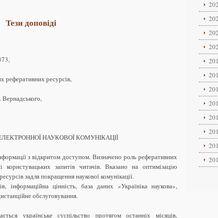
202
202
Тези доповіді
202
202
373,
201
201
их реферативних ресурсів,
201
. Вернадського,
201
201
201
ЕЛЕКТРОННОЇ НАУКОВОЇ КОМУНІКАЦІЇ
201
інформації з відкритом доступом. Визначено роль реферативних
201
і користувацьких запитів читачів. Вказано на оптимізацію
есурсів задля покращення наукової комунікації.
в, інформаційна цінність, база даних «Україніка наукова»,
дистанційне обслуговування.
ться українське суспільство протягом останніх місяців,