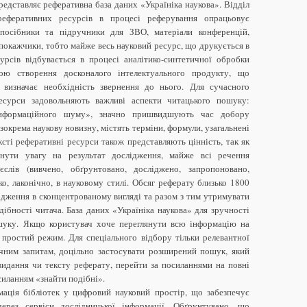
редставляє реферативна база даних «Україніка наукова». Відділ
реферативних ресурсів в процесі реферування опрацьовує
 посібники та підручники для ЗВО, матеріали конференцій,
 покажчики, тобто майже весь науковий ресурс, що друкується в
урсів відбувається в процесі аналітико-синтетичної обробки
ою створення досконалого інтелектуального продукту, що
 визначає необхідність звернення до нього. Для сучасного
ресурси задовольняють важливі аспекти читацького пошуку:
інформаційного шуму», значно пришвидшують час добору
зокрема наукову новизну, містять терміни, формули, узагальнені
ксті реферативні ресурси також представляють цінність, так як
рнути увагу на результат дослідження, майже всі речення
лів (вивчено, обґрунтовано, досліджено, запропоновано,
ко, лаконічно, в науковому стилі. Обсяг реферату близько 1800
ідження в сконцентрованому вигляді та разом з тим утримувати
дібності читача. База даних «Україніка наукова» для зручності
уку. Якщо користувач хоче переглянути всю інформацію на
 простий режим. Для спеціального відбору тільки релевантної
ичним запитам, доцільно застосувати розширений пошук, який
видання чи тексту реферату, перейти за посиланнями на повні
силанням «знайти подібні».
мація бібліотек у цифровий науковий простір, що забезпечує
ерез сервіси дослідницької інформації. Обґрунтувано, що