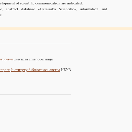
velopment of scientific communication are indicated.
ue, abstract database «Ukrainika Scientific», information and
e.
игорівна
, наукова співробітниця
 справи
Інституту бібліотекознавства
НБУВ