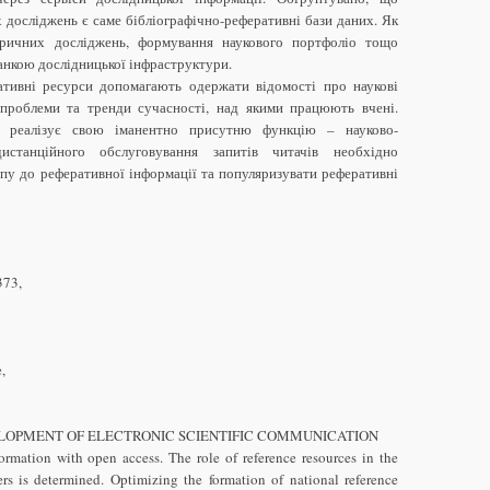
 досліджень є саме бібліографічно-реферативні бази даних. Як
тричних досліджень, формування наукового портфоліо тощо
анкою дослідницької інфраструктури.
ративні ресурси допомагають одержати відомості про наукові
 проблеми та тренди сучасності, над якими працюють вчені.
м реалізує свою іманентно присутню функцію – науково-
истанційного обслуговування запитів читачів необхідно
пу до реферативної інформації та популяризувати реферативні
373,
,
LOPMENT OF ELECTRONIC SCIENTIFIC COMMUNICATION
ormation with open access. The role of reference resources in the
ers is determined. Optimizing the formation of national reference