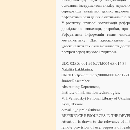
основним інструментом аналізу наукових
середовище аналітики даних, наукоме
реферативні бази даних є оптимальною л
У розвитку наукової комунікації рефе
дослідження, винаходи, розробки, про
Реферативна інформація таким чино
комунікативну. Для вдосконалення д
удосконалити технічні можливості досту
ресурси серед наукової аудиторії.
UDC 025.5:[001:316.77]:[004.65:014.3]
Nataliia Lakhtarina,
ORCID http://orcid.org/0000-0001-5617-0
Junior Researcher
Abstracting Department,
Institute of information technologies,
V. I. Vernadskyi National Library of Ukraine
Kyiv, Ukraine
е-mail: j_djerelo@ukr.net
REFERENCE RESOURCES IN THE DEVE
Attention is drawn to the relevance of inf
remote provision of user requests of read