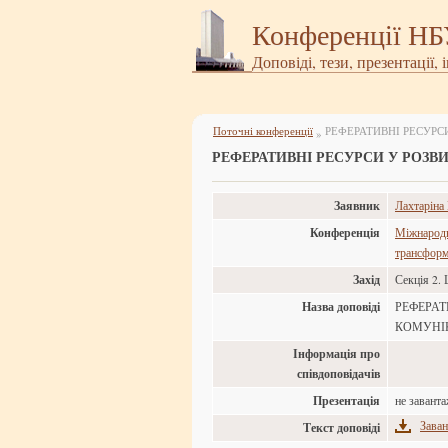
Конференції Н
Доповіді, тези, презентації, 
Поточні конференції
РЕФЕРАТИВНІ РЕСУРС
»
РЕФЕРАТИВНІ РЕСУРСИ У РОЗВ
Заявник
Лахтаріна
Конференція
Міжнародна
трансформа
Захід
Секція 2. 
Назва доповіді
РЕФЕРАТ
КОМУНІ
Інформація про
співдоповідачів
Презентація
не завант
Заван
Текст доповіді