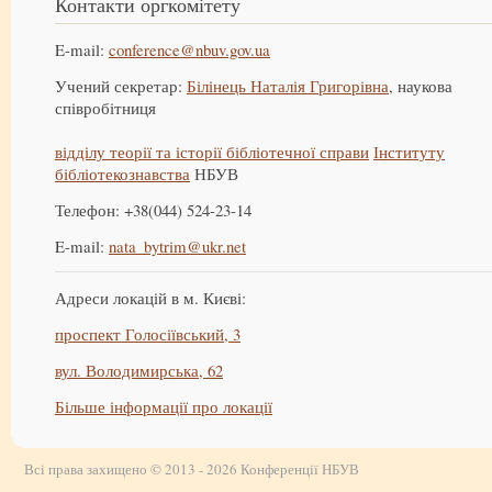
Контакти оргкомітету
E-mail:
conference@nbuv.gov.ua
Учений секретар:
Білінець Наталія Григорівна
, наукова
співробітниця
відділу теорії та історії бібліотечної справи
Інституту
бібліотекознавства
НБУВ
Телефон: +38(044) 524-23-14
E-mail:
nata_bytrim@ukr.net
Адреси локацій в м. Києві:
проспект Голосіївський, 3
вул. Володимирська, 62
Більше інформації про локації
Всі права захищено © 2013 - 2026 Конференції НБУВ