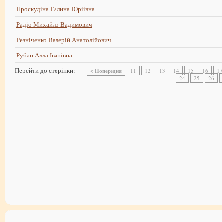
Проскудіна Галина Юріівна
Радіо Михайло Вадимович
Резніченко Валерій Анатолійович
Рубан Алла Іванівна
Перейти до сторінки:
< Попередня
11
12
13
14
15
16
1
24
25
26