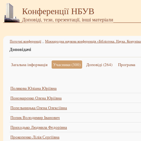
Конференції НБУВ
Доповіді, тези, презентації, інші матеріали
Поточні конференції
»
Доповідачі
Загальна інформація
Учасники (300)
Доповіді (264)
Програма
Полякова Юліана Юріївна
Пономаренко Олена Юріївна
Попельницька Олена Олексіївна
Попик Володимир Іванович
Приходько Людмила Федорівна
Прокопенко Лілія Сергіївна