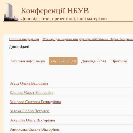
Конференції НБУВ
Доповіді, тези, презентації, інші матеріали
Поточні конференції
»
Доповідачі
Загальна інформація
Учасники (300)
Доповіді (264)
Програма
Заєць Олена Василівна
Закіров Марат Борисович
Закірова Світлана Геннадіївна
Затока Любов Петрівна
Захарова Ольга Вікторівна
Зиминська Оксана Вікторівна