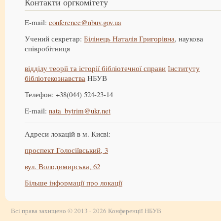
Контакти оргкомітету
E-mail:
conference@nbuv.gov.ua
Учений секретар:
Білінець Наталія Григорівна
, наукова
співробітниця
відділу теорії та історії бібліотечної справи
Інституту
бібліотекознавства
НБУВ
Телефон: +38(044) 524-23-14
E-mail:
nata_bytrim@ukr.net
Адреси локацій в м. Києві:
проспект Голосіївський, 3
вул. Володимирська, 62
Більше інформації про локації
Всі права захищено © 2013 - 2026 Конференції НБУВ