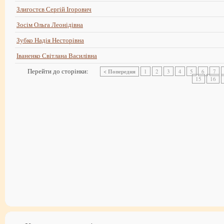
Злигостєв Сергій Ігорович
Зосім Ольга Леонідівна
Зубко Надія Несторівна
Іваненко Світлана Василівна
Перейти до сторінки:
< Попередня
1
2
3
4
5
6
7
15
16