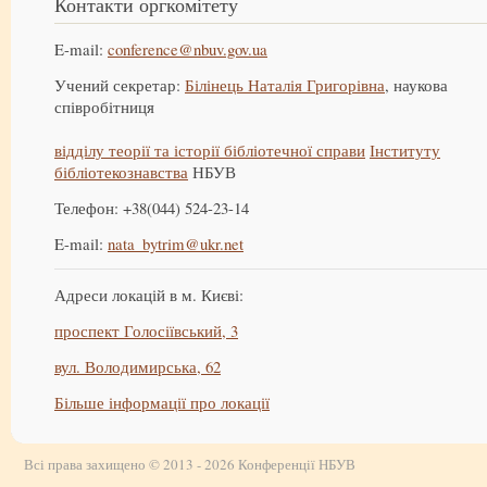
Контакти оргкомітету
E-mail:
conference@nbuv.gov.ua
Учений секретар:
Білінець Наталія Григорівна
, наукова
співробітниця
відділу теорії та історії бібліотечної справи
Інституту
бібліотекознавства
НБУВ
Телефон: +38(044) 524-23-14
E-mail:
nata_bytrim@ukr.net
Адреси локацій в м. Києві:
проспект Голосіївський, 3
вул. Володимирська, 62
Більше інформації про локації
Всі права захищено © 2013 - 2026 Конференції НБУВ