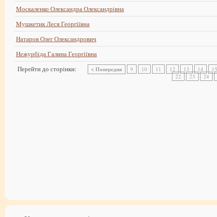
Москаленко Олександра Олександрівна
Мушкетик Леся Георгіївна
Натаров Олег Олександрович
Нежурбіда Галина Георгіївна
Перейти до сторінки:
< Попередня
9
10
11
12
13
14
1
22
23
24