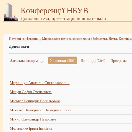
Конференції НБУВ
Доповіді, тези, презентації, інші матеріали
Поточні конференції
»
Доповідачі
Загальна інформація
Учасники (300)
Доповіді (264)
Програма
Мирончук Анатолій Святославович
Мицак Софія Степанівна
Міськов Геннадій Васильович
Міхалко Володимир Володимирович
Міхно Олександр Петрович
Могиленко Ірина Іванівна