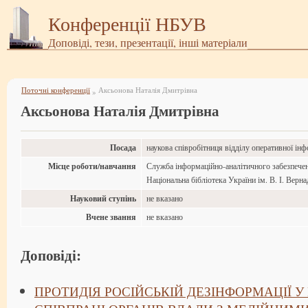
Конференції НБУВ
Доповіді, тези, презентації, інші матеріали
Поточні конференції
Аксьонова Наталія Дмитрівна
»
Аксьонова Наталія Дмитрівна
Посада
наукова співробітниця відділу оперативної інф
Місце роботи/навчання
Служба інформаційно-аналітичного забезпечен
Національна бібліотека України ім. В. І. Верна
Науковий ступінь
не вказано
Вчене звання
не вказано
Доповіді:
ПРОТИДІЯ РОСІЙСЬКІЙ ДЕЗІНФОРМАЦІЇ У