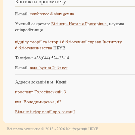
Контакти оргкомітету
E-mail:
conference@nbuv.gov.ua
Учений секретар:
Білінець Наталія Григорівна
, наукова
співробітниця
відділу теорії та історії бібліотечної справи
Інституту
бібліотекознавства
НБУВ
Телефон: +38(044) 524-23-14
E-mail:
nata_bytrim@ukr.net
Адреси локацій в м. Києві:
проспект Голосіївський, 3
вул. Володимирська, 62
Більше інформації про локації
Всі права захищено © 2013 - 2026 Конференції НБУВ