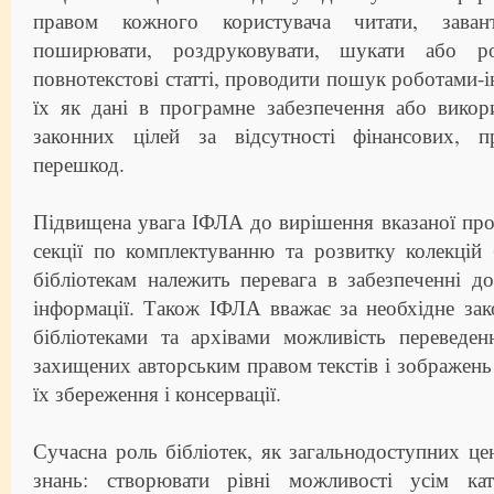
правом кожного користувача читати, завант
поширювати, роздруковувати, шукати або р
повнотекстові статті, проводити пошук роботами-і
їх як дані в програмне забезпечення або викор
законних цілей за відсутності фінансових, п
перешкод.
Підвищена увага ІФЛА до вирішення вказаної про
секції по комплектуванню та розвитку колекцій
бібліотекам належить перевага в забезпеченні д
інформації. Також ІФЛА вважає за необхідне зак
бібліотеками та архівами можливість перевед
захищених авторським правом текстів і зображень
їх збереження і консервації.
Сучасна роль бібліотек, як загальнодоступних цен
знань: створювати рівні можливості усім кат