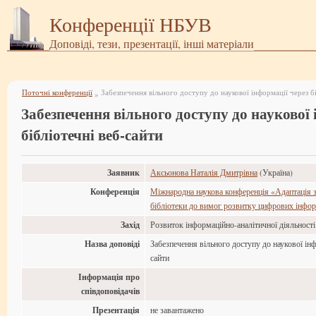
Конференції НБУВ
Доповіді, тези, презентації, інші матеріали
Поточні конференції
Забезпечення вільного доступу до наукової інформації через б
»
Забезпечення вільного доступу до наукової 
бібліотечні веб-сайти
Заявник
Аксьонова Наталія Дмитрівна
(Україна)
Конференція
Міжнародна наукова конференція «Адаптація з
бібліотеки до вимог розвитку цифрових інфор
Захід
Розвиток інформаційно-аналітичної діяльност
Назва доповіді
Забезпечення вільного доступу до наукової інф
сайти
Інформація про
співдоповідачів
Презентація
не завантажено