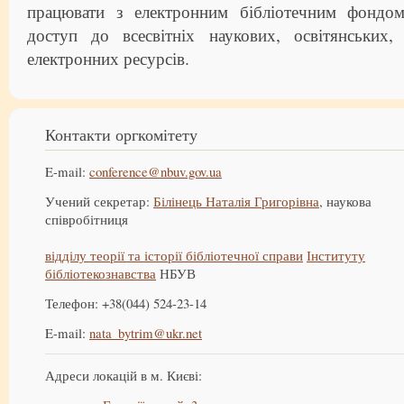
працювати з електронним бібліотечним фондом
доступ до всесвітніх наукових, освітянських,
електронних ресурсів.
Контакти оргкомітету
E-mail:
conference@nbuv.gov.ua
Учений секретар:
Білінець Наталія Григорівна
, наукова
співробітниця
відділу теорії та історії бібліотечної справи
Інституту
бібліотекознавства
НБУВ
Телефон: +38(044) 524-23-14
E-mail:
nata_bytrim@ukr.net
Адреси локацій в м. Києві: