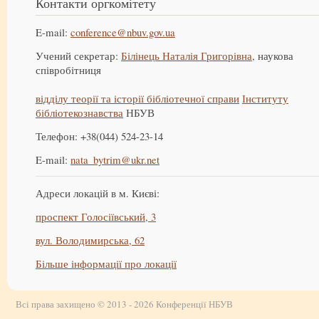
Контакти оргкомітету
E-mail:
conference@nbuv.gov.ua
Учений секретар:
Білінець Наталія Григорівна
, наукова
співробітниця
відділу теорії та історії бібліотечної справи
Інституту
бібліотекознавства
НБУВ
Телефон: +38(044) 524-23-14
E-mail:
nata_bytrim@ukr.net
Адреси локацій в м. Києві:
проспект Голосіївський, 3
вул. Володимирська, 62
Більше інформації про локації
Всі права захищено © 2013 - 2026 Конференції НБУВ