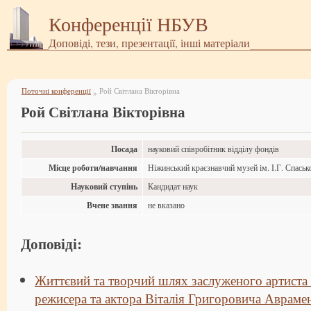
Конференції НБУВ
Доповіді, тези, презентації, інші матеріали
Поточні конференції
Рой Світлана Вікторівна
»
Рой Світлана Вікторівна
Посада
науковий співробітник відділу фондів
Місце роботи/навчання
Ніжинський краєзнавчий музей ім. І.Г. Спаськ
Науковий ступінь
Кандидат наук
Вчене звання
не вказано
Доповіді:
Життєвий та творчий шлях заслуженого артиста
режисера та актора Віталія Григоровича Аврамен