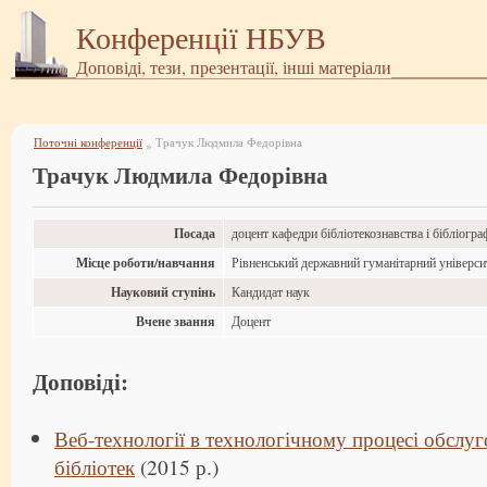
Конференції НБУВ
Доповіді, тези, презентації, інші матеріали
Поточні конференції
Трачук Людмила Федорівна
»
Трачук Людмила Федорівна
Посада
доцент кафедри бібліотекознавства і бібліограф
Місце роботи/навчання
Рівненський державний гуманітарний універси
Науковий ступінь
Кандидат наук
Вчене звання
Доцент
Доповіді:
Веб-технології в технологічному процесі обслуг
бібліотек
(2015 р.)