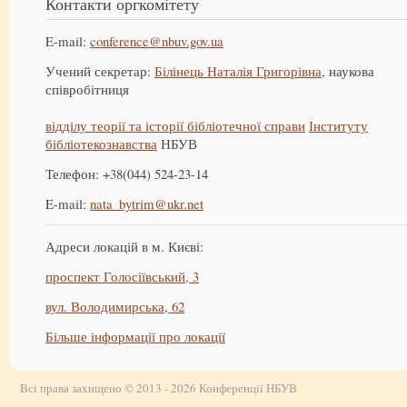
Контакти оргкомітету
E-mail:
conference@nbuv.gov.ua
Учений секретар:
Білінець Наталія Григорівна
, наукова
співробітниця
відділу теорії та історії бібліотечної справи
Інституту
бібліотекознавства
НБУВ
Телефон: +38(044) 524-23-14
E-mail:
nata_bytrim@ukr.net
Адреси локацій в м. Києві:
проспект Голосіївський, 3
вул. Володимирська, 62
Більше інформації про локації
Всі права захищено © 2013 - 2026 Конференції НБУВ