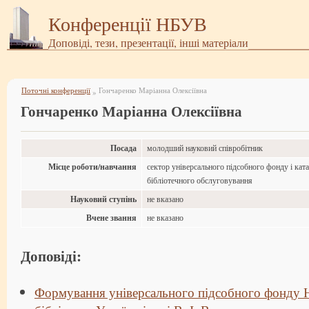
Конференції НБУВ
Доповіді, тези, презентації, інші матеріали
Поточні конференції
Гончаренко Маріанна Олексіївна
»
Гончаренко Маріанна Олексіївна
Посада
молодший науковий співробітник
Місце роботи/навчання
сектор універсального підсобного фонду і ката
бібліотечного обслуговування
Науковий ступінь
не вказано
Вчене звання
не вказано
Доповіді:
Формування універсального підсобного фонду 