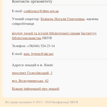
Контакти оргкомітету
E-mail:
conference@nbuv.gov.ua
Учений секретар:
Білінець Наталія Григорівна
, наукова
співробітниця
відділу теорії та історії бібліотечної справи
Інституту
бібліотекознавства
НБУВ
Телефон: +38(044) 524-23-14
E-mail:
nata_bytrim@ukr.net
Адреси локацій в м. Києві:
проспект Голосіївський, 3
вул. Володимирська, 62
Більше інформації про локації
Всі права захищено © 2013 - 2026 Конференції НБУВ