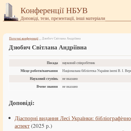
Конференції НБУВ
Доповіді, тези, презентації, інші матеріали
Поточні конференції
Дзюбич Світлана Андріївна
»
Дзюбич Світлана Андріївна
Посада
науковий співробітник
Місце роботи/навчання
Національна бібліотека України імені В. І. Ве
Науковий ступінь
не вказано
Вчене звання
не вказано
Доповіді:
Діаспорні видання Лесі Українки: бібліографічн
аспект
(2025 р.)