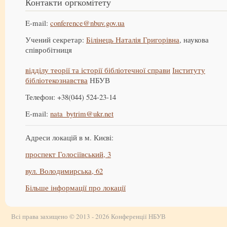
Контакти оргкомітету
E-mail:
conference@nbuv.gov.ua
Учений секретар:
Білінець Наталія Григорівна
, наукова
співробітниця
відділу теорії та історії бібліотечної справи
Інституту
бібліотекознавства
НБУВ
Телефон: +38(044) 524-23-14
E-mail:
nata_bytrim@ukr.net
Адреси локацій в м. Києві:
проспект Голосіївський, 3
вул. Володимирська, 62
Більше інформації про локації
Всі права захищено © 2013 - 2026 Конференції НБУВ