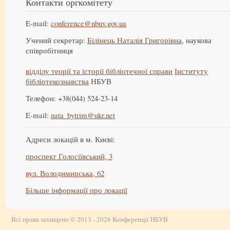
Контакти оргкомітету
E-mail:
conference@nbuv.gov.ua
Учений секретар:
Білінець Наталія Григорівна
, наукова
співробітниця
відділу теорії та історії бібліотечної справи
Інституту
бібліотекознавства
НБУВ
Телефон: +38(044) 524-23-14
E-mail:
nata_bytrim@ukr.net
Адреси локацій в м. Києві:
проспект Голосіївський, 3
вул. Володимирська, 62
Більше інформації про локації
Всі права захищено © 2013 - 2026 Конференції НБУВ