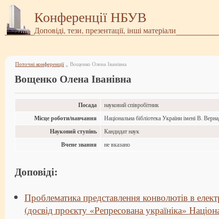
Конференції НБУВ
Доповіді, тези, презентації, інші матеріали
Поточні конференції
Вощенко Олена Іванівна
»
Вощенко Олена Іванівна
Посада
науковий співробітник
Місце роботи/навчання
Національна бібліотека України імені В. Верн
Науковий ступінь
Кандидат наук
Вчене звання
не вказано
Доповіді:
Проблематика представлення конволютів в елек
(досвід проєкту «Репресована україніка» Націон