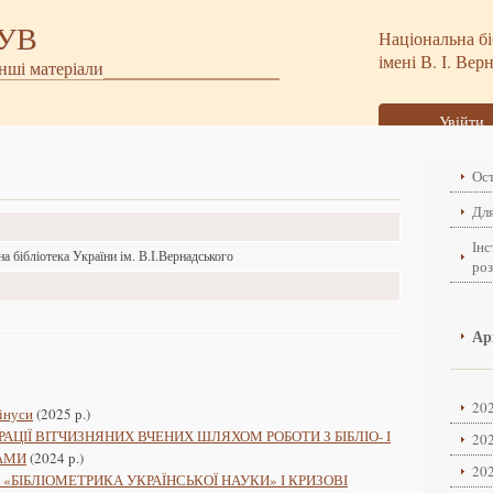
БУВ
Національна бі
імені В. І. Вер
інші матеріали
Увійти
Ост
Для
Інс
а бібліотека України ім. В.І.Вернадського
ро
о
о
Ар
202
інуси
(2025 р.)
ЦІЇ ВІТЧИЗНЯНИХ ВЧЕНИХ ШЛЯХОМ РОБОТИ З БІБЛІО- І
202
АМИ
(2024 р.)
202
БІБЛІОМЕТРИКА УКРАЇНСЬКОЇ НАУКИ» І КРИЗОВІ