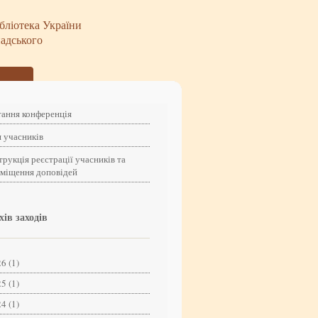
бліотека України
надського
ання конференція
 учасників
трукція реєстрації учасників та
зміщення доповідей
хів заходів
6 (1)
5 (1)
4 (1)