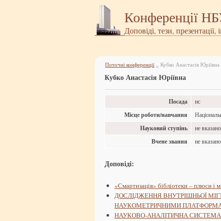
Конференції Н
Доповіді, тези, презентації, 
Поточні конференції
Кубко Анастасія Юріївна
»
Кубко Анастасія Юріївна
Посада
нс
Місце роботи/навчання
Національн
Науковий ступінь
не вказан
Вчене звання
не вказан
Доповіді:
«Смартизація» бібліотеки – плюси і м
ДОСЛІДЖЕННЯ ВНУТРІШНЬОЇ МІГРА
НАУКОМЕТРИЧНИМИ ПЛАТФОРМ
НАУКОВО-АНАЛІТИЧНА СИСТЕМА «