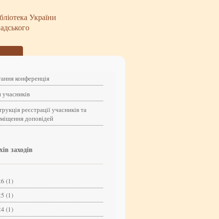
бліотека України
надського
ання конференція
 учасників
трукція реєстрації учасників та
зміщення доповідей
хів заходів
6 (1)
5 (1)
4 (1)