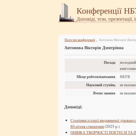
Конференції Н
Доповіді, тези, презентації, 
Поточні конференції
Антонова Вікторія Дмитр
»
Антонова Вікторія Дмитрівна
Посада
молодший н
книгозна
Місце роботи/навчання
НБУВ
Науковий ступінь
не вказан
Вчене звання
не вказан
Доповіді:
Сторінки історії видавничої діяльнос
80-річчя створення
(2025 р.)
ОЦІНКА ТВОРЧОСТІ ПОЕТЕСИ ТА 