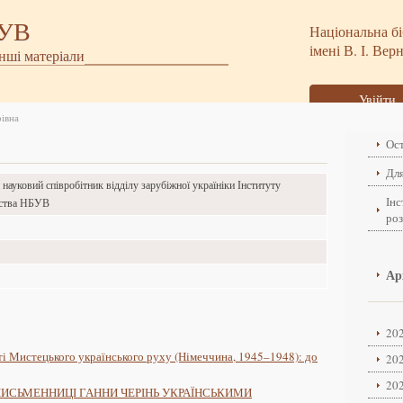
БУВ
Національна бі
імені В. І. Вер
інші матеріали
Увійти
івна
Ост
Для
ауковий співробітник відділу зарубіжної україніки Інституту
Інс
вства НБУВ
ро
о
Ар
о
202
ті Мистецького українського руху (Німеччина, 1945–1948): до
202
202
ПИСЬМЕННИЦІ ГАННИ ЧЕРІНЬ УКРАЇНСЬКИМИ