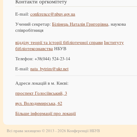
Контакти оргкомітету
E-mail:
conference@nbuv.gov.ua
Учений секретар:
Білінець Наталія Григорівна
, наукова
співробітниця
відділу теорії та історії бібліотечної справи
Інституту
бібліотекознавства
НБУВ
Телефон: +38(044) 524-23-14
E-mail:
nata_bytrim@ukr.net
Адреси локацій в м. Києві:
проспект Голосіївський, 3
вул. Володимирська, 62
Більше інформації про локації
Всі права захищено © 2013 - 2026 Конференції НБУВ