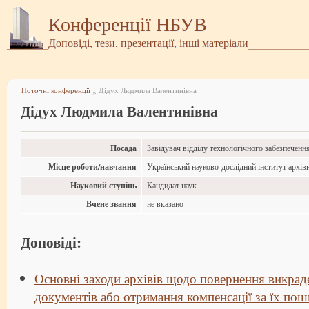
Конференції НБУВ
Доповіді, тези, презентації, інші матеріали
Поточні конференції
Дідух Людмила Валентинівна
»
Дідух Людмила Валентинівна
Посада
Завідувач відділу технологічного забезпечення
Місце роботи/навчання
Український науково-дослідний інститут архів
Науковий ступінь
Кандидат наук
Вчене звання
не вказано
Доповіді:
Основні заходи архівів щодо повернення викрад
документів або отримання компенсації за їх по