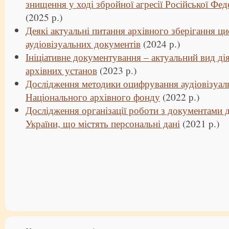
знищення у ході збройної агресії Російської Фед
(2025 р.)
Деякі актуальні питання архівного зберігання ц
аудіовізуальних документів
(2024 р.)
Ініціативне документування – актуальний вид ді
архівних установ
(2023 р.)
Дослідження методики оцифрування аудіовізуал
Національного архівного фонду
(2022 р.)
Дослідження організації роботи з документами 
України, що містять персональні дані
(2021 р.)