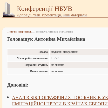
Конференції НБУВ
Доповіді, тези, презентації, інші матеріали
Поточні конференції
Головащук Антоніна Михайлівна
»
Головащук Антоніна Михайлівна
Посада
науковий співробітник
Місце роботи/навчання
НБУВ
Науковий ступінь
не вказано
Вчене звання
не вказано
Доповіді:
АНАЛІЗ БІБЛІОГРАФІЧНИХ ПОСІБНИКІВ У
ЕМІГРАЦІЙНОЇ ПРЕСИ В КРАЇНАХ ЄВРОПИ