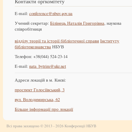
Контакти оргкомітету
E-mail:
conference@nbuv.gov.ua
Учений секретар:
Білінець Наталія Григорівна
, наукова
співробітниця
відділу теорії та історії бібліотечної справи
Інституту
бібліотекознавства
НБУВ
Телефон: +38(044) 524-23-14
E-mail:
nata_bytrim@ukr.net
Адреси локацій в м. Києві:
проспект Голосіївський, 3
вул. Володимирська, 62
Більше інформації про локації
Всі права захищено © 2013 - 2026 Конференції НБУВ