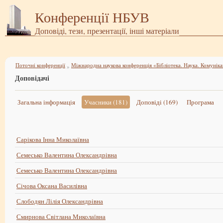
Конференції НБУВ
Доповіді, тези, презентації, інші матеріали
Поточні конференції
Міжнародна наукова конференція «Бібліотека. Наука. Комуніка
»
Доповідачі
Загальна інформація
Учасники (181)
Доповіді (169)
Програма
Сарікова Інна Миколаївна
Семесько Валентина Олександрівна
Семесько Валентина Олександрівна
Січова Оксана Василівна
Слободян Лілія Олександрівна
Смирнова Світлана Миколаївна