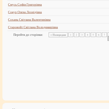
Смусь Софія Григорівна
Сокур Олена Леонідівна
Сохань Світлана Валентинівна
Старовойт Світлана Володимирівна
Перейти до сторінки:
< Попередня
1
2
3
4
5
6
7