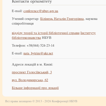
Контакти оргкомітету
E-mail:
conference@nbuv.gov.ua
Учений секретар:
Білінець Наталія Григорівна
, наукова
співробітниця
відділу теорії та історії бібліотечної справи
Інституту
бібліотекознавства
НБУВ
Телефон: +38(044) 524-23-14
E-mail:
nata_bytrim@ukr.net
Адреси локацій в м. Києві:
проспект Голосіївський, 3
вул. Володимирська, 62
Більше інформації про локації
Всі права захищено © 2013 - 2026 Конференції НБУВ