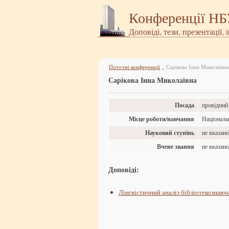
Конференції Н
Доповіді, тези, презентації, 
Поточні конференції
Сарікова Інна Миколаївна
»
Сарікова Інна Миколаївна
Посада
провідний 
Місце роботи/навчання
Національн
Науковий ступінь
не вказан
Вчене звання
не вказан
Доповіді:
Лінгвістичний аналіз бібліотекознавч