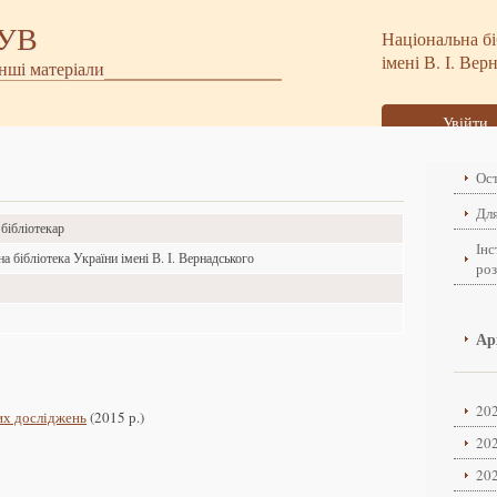
БУВ
Національна бі
імені В. І. Вер
інші матеріали
Увійти
Ост
Для
бібліотекар
Інс
а бібліотека України імені В. І. Вернадського
ро
о
о
Ар
202
их досліджень
(2015 р.)
202
202