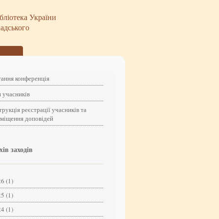
бліотека України
надського
ання конференція
 учасників
трукція реєстрації учасників та
зміщення доповідей
хів заходів
6 (1)
5 (1)
4 (1)