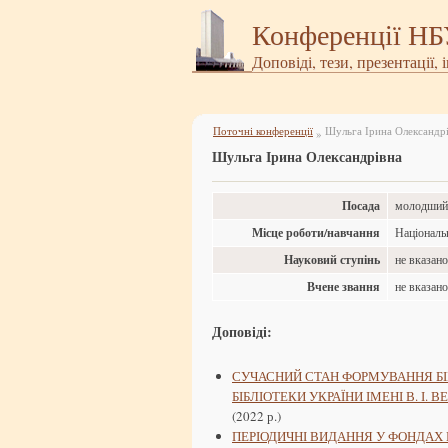
Конференції Н
Доповіді, тези, презентації, 
Поточні конференції
Шульга Ірина Олександр
»
Шульга Ірина Олександрівна
Посада
молодший 
Місце роботи/навчання
Національн
Науковий ступінь
не вказан
Вчене звання
не вказан
Доповіді:
СУЧАСНИЙ СТАН ФОРМУВАННЯ БІ
БІБЛІОТЕКИ УКРАЇНИ ІМЕНІ В. 
(2022 р.)
ПЕРІОДИЧНІ ВИДАННЯ У ФОНДАХ НА