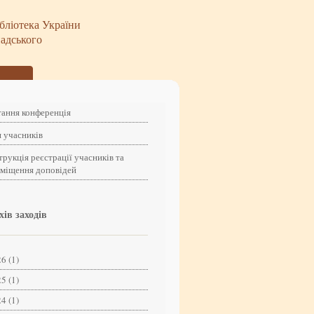
бліотека України
надського
ання конференція
 учасників
трукція реєстрації учасників та
зміщення доповідей
хів заходів
6 (1)
5 (1)
4 (1)