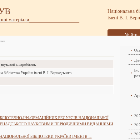
БУВ
Національна бі
імені В. І. Вер
інші матеріали
Увійти
івна
Ост
Для
науковий співробітник
Інс
а бібліотека України імені В. І. Вернадського
ро
о
о
Ар
202
БЛІОТЕЧНО-ІНФОРМАЦІЙНИХ РЕСУРСІВ НАЦІОНАЛЬНОЇ
І. ВЕРНАДСЬКОГО НАУКОВИМИ ПЕРІОДИЧНИМИ ВИДАННЯМИ
202
202
ЦІОНАЛЬНОЇ БІБЛІОТЕКИ УКРАЇНИ ІМЕНІ В. І.