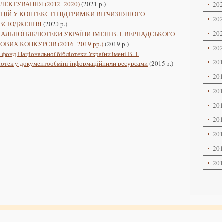
ЕКТУВАННЯ (2012–2020)
(2021 р.)
202
ЦІЙ У КОНТЕКСТІ ПІДТРИМКИ ВІТЧИЗНЯНОГО
202
ОВСЮДЖЕННЯ
(2020 р.)
202
ЬНОЇ БІБЛІОТЕКИ УКРАЇНИ ІМЕНІ В. І. ВЕРНАДСЬК‎ОГО –
ИХ КОНКУРСІВ (2016–2019 рр.)
(2019 р.)
202
онд Національної бібліотеки України імені В. І.
201
бліотек у документообміні інформаційними ресурсами
(2015 р.)
201
201
201
201
201
201
201