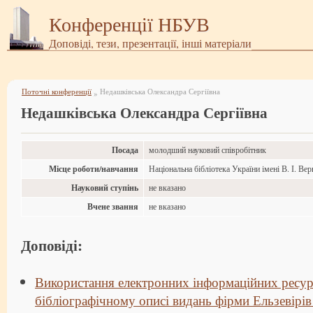
Конференції НБУВ
Доповіді, тези, презентації, інші матеріали
Поточні конференції
Недашківська Олександра Сергіївна
»
Недашківська Олександра Сергіївна
Посада
молодший науковий співробітник
Місце роботи/навчання
Національна бібліотека України імені В. І. Ве
Науковий ступінь
не вказано
Вчене звання
не вказано
Доповіді:
Використання електронних інформаційних ресур
бібліографічному описі видань фірми Ельзевірів