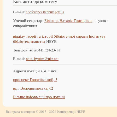
Контакти оргкомітету
E-mail:
conference@nbuv.gov.ua
Учений секретар:
Білінець Наталія Григорівна
, наукова
співробітниця
відділу теорії та історії бібліотечної справи
Інституту
бібліотекознавства
НБУВ
Телефон: +38(044) 524-23-14
E-mail:
nata_bytrim@ukr.net
Адреси локацій в м. Києві:
проспект Голосіївський, 3
вул. Володимирська, 62
Більше інформації про локації
Всі права захищено © 2013 - 2026 Конференції НБУВ