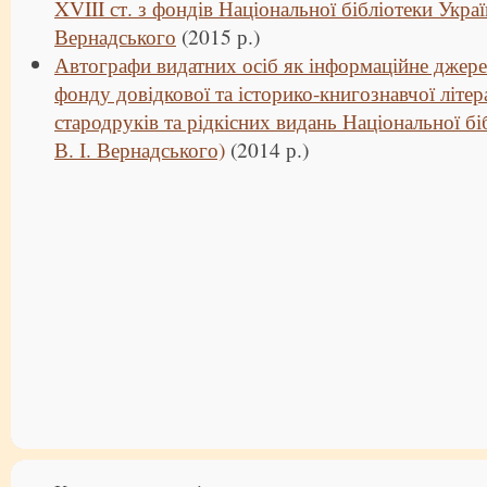
XVIII ст. з фондів Національної бібліотеки Україн
Вернадського
(2015 р.)
Автографи видатних осіб як інформаційне джерел
фонду довідкової та історико-книгознавчої літер
стародруків та рідкісних видань Національної бі
В. І. Вернадського)
(2014 р.)