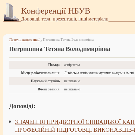
Конференції НБУВ
Доповіді, тези, презентації, інші матеріали
Поточні конференції
Петришина Тетяна Володимирівна
»
Петришина Тетяна Володимирівна
Посада
аспірантка
Місце роботи/навчання
Львівська національна музична академія імен
Науковий ступінь
не вказано
Вчене звання
не вказано
Доповіді:
ЗНАЧЕННЯ ПРИДВОРНОЇ СПІВАЦЬКОЇ КАП
ПРОФЕСІЙНІЙ ПІДГОТОВЦІ ВИКОНАВЦІВ-