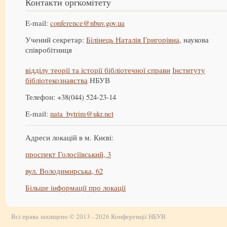
Контакти оргкомітету
E-mail:
conference@nbuv.gov.ua
Учений секретар:
Білінець Наталія Григорівна
, наукова
співробітниця
відділу теорії та історії бібліотечної справи
Інституту
бібліотекознавства
НБУВ
Телефон: +38(044) 524-23-14
E-mail:
nata_bytrim@ukr.net
Адреси локацій в м. Києві:
проспект Голосіївський, 3
вул. Володимирська, 62
Більше інформації про локації
Всі права захищено © 2013 - 2026 Конференції НБУВ