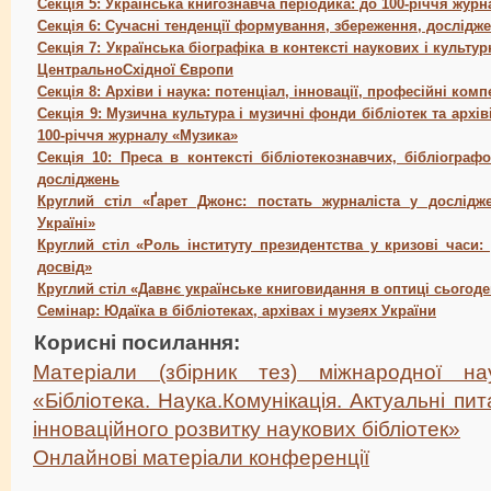
Секція 5: Українська книгознавча періодика: до 100-річчя журна
Секція 6: Сучасні тенденції формування, збереження, дослід
Секція 7: Українська біографіка в контексті наукових і культур
ЦентральноСхідної Європи
Секція 8: Архіви і наука: потенціал, інновації, професійні комп
Секція 9: Музична культура і музичні фонди бібліотек та архі
100-річчя журналу «Музика»
Секція 10: Преса в контексті бібліотекознавчих, бібліограф
досліджень
Круглий стіл «Ґарет Джонс: постать журналіста у дослідж
Україні»
Круглий стіл «Роль інституту президентства у кризові часи:
досвід»
Круглий стіл «Давнє українське книговидання в оптиці сьогоде
Семінар: Юдаїка в бібліотеках, архівах і музеях України
Корисні посилання:
Матеріали (збірник тез) міжнародної нау
«Бібліотека. Наука.Комунікація. Актуальні п
інноваційного розвитку наукових бібліотек»
Онлайнові матеріали конференції