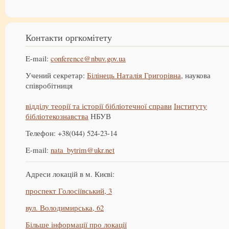
Контакти оргкомітету
E-mail:
conference@nbuv.gov.ua
Учений секретар:
Білінець Наталія Григорівна
, наукова
співробітниця
відділу теорії та історії бібліотечної справи
Інституту
бібліотекознавства
НБУВ
Телефон: +38(044) 524-23-14
E-mail:
nata_bytrim@ukr.net
Адреси локацій в м. Києві:
проспект Голосіївський, 3
вул. Володимирська, 62
Більше інформації про локації