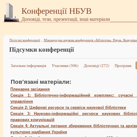
Конференції НБУВ
Доповіді, тези, презентації, інші матеріали
Поточні конференції
»
Підсумки конференції
Загальна інформація
Учасники (306)
Доповіді (272)
Програма
Пов'язані матеріали:
Пленарне засідання
Секція 1: Бібліотечно-інформаційний комплекс: сучасні п
управління
Секція 2: Цифрові ресурси та сервіси наукової бібліотеки
Секція 3: Науково-інформаційні ресурси наукових бібліо
правових комунікацій
Секція 4: Актуальні питання збереження бібліотечних та архі
культурне надбання України