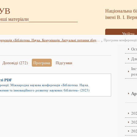
БУВ
Національна бі
імені В. І. Вер
інші матеріали
Увійти
Міжнародна наукова конференція «Бібліотека. Наука. Комунікація. Актуальні питання збереження та інноваційного розвитку наукових бібліотек» (2023)
Програма конференції
»
Ост
Для
Доповіді (272)
Програма
Підсумки
Інс
ро
ті PDF
енції: Міжнародна наукова конференція «Бібліотека. Наука.
ження та інноваційного розвитку наукових бібліотек» (2023)
Ар
202
202
202