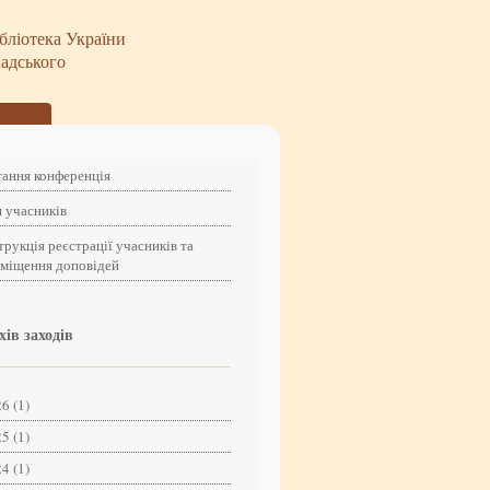
бліотека України
надського
ання конференція
 учасників
трукція реєстрації учасників та
зміщення доповідей
хів заходів
6 (1)
5 (1)
4 (1)