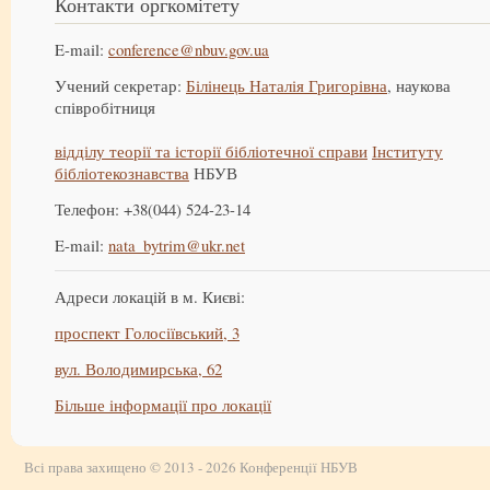
Контакти оргкомітету
E-mail:
conference@nbuv.gov.ua
Учений секретар:
Білінець Наталія Григорівна
, наукова
співробітниця
відділу теорії та історії бібліотечної справи
Інституту
бібліотекознавства
НБУВ
Телефон: +38(044) 524-23-14
E-mail:
nata_bytrim@ukr.net
Адреси локацій в м. Києві:
проспект Голосіївський, 3
вул. Володимирська, 62
Більше інформації про локації
Всі права захищено © 2013 - 2026 Конференції НБУВ