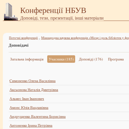
Конференції НБУВ
Доповіді, тези, презентації, інші матеріали
Поточні конференції
»
Доповідачі
Загальна інформація
Учасники (185)
Доповіді (176)
Програма
Cимоненко Олена Василівна
Аксьонова Наталія Дмитрівна
Альмес Іван Іванович
Амонс Юлія Вацлавівна
Андрущенко Валентина Борисівна
Антоненко Ірина Петрівна