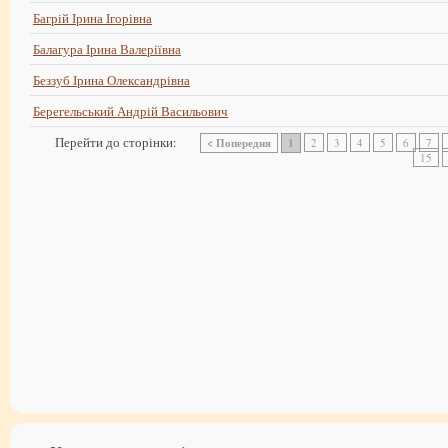
Багрій Ірина Ігорівна
Балагура Ірина Валеріївна
Беззуб Ірина Олександрівна
Берегельський Андрій Васильович
Перейти до сторінки:
< Попередня
1
2
3
4
5
6
7
15