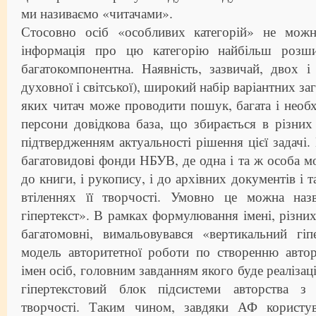
ми називаємо «читачами».
Стосовно осіб «особливих категорій» не можн
інформація про цю категорію найбільш розшир
багатокомпонентна. Наявність, зазвичай, двох 
духовної і світської), широкий набір варіантних за
яких читач може проводити пошук, багата і необхі
персони довідкова база, що збирається в різних
підтвердженням актуальності рішення цієї задачі.
багатовидові фонди НБУВ, де одна і та ж особа м
до книги, і рукопису, і до архівних документів і т
втіленнях її творчості. Умовно це можна наз
гіпертекст». В рамках формулювання імені, різних
багатомовні, вимальовувався «вертикальний гіп
модель авторитетної роботи по створенню авто
імен осіб, головним завданням якого буде реалізац
гіпертекстовий блок підсистеми авторства з 
творчості. Таким чином, завдяки АФ користу