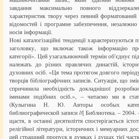
завдання максимально повного віддзеркален
характеристик твору через певний форматований 
відомостей і програмне забезпечення, незалежно
носія інформації.
Нові каталогізаційні тенденції характеризуються
заголовку, що включає також інформацію пр
категорії». Цей узагальнюючий термін об'єднує пі
належать до різних правлячих династій, істори
духовних осіб. «Ця тема протягом довгого періоду
творців бібліографічних записів. Ситуація, що змі
спричинила необхідність докладнішої розробк
іменами подібних осіб.», – читаємо ми в ста
(Кулыгина Н. Ю. Авторы особых катег
библиографической записи //[ Библиотека. – 2004. 
щастя, в останні десятиліття спостерігається іст
релігійної літератури, історичних і мемуарних до
цей страшний пропуск в думках і душах тієї част