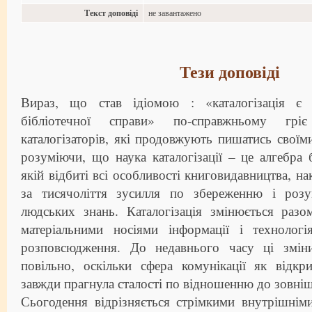
Текст доповіді
не завантажено
Тези доповіді
Вираз, що став ідіомою : «каталогізація є
бібліотечної справи» по-справжньому грі
каталогізаторів, які продовжують пишатись своїм
розуміючи, що наука каталогізації – це алгебра б
якій відбиті всі особливості книговидавництва, на
за тисячоліття зусилля по збереженню і роз
людських знань. Каталогізація змінюється раз
матеріальними носіями інформації і технолог
розповсюдження. До недавнього часу ці зміни
повільно, оскільки сфера комунікації як відкр
завжди прагнула сталості по відношенню до зовні
Сьогодення відрізняється стрімкими внутрішнім