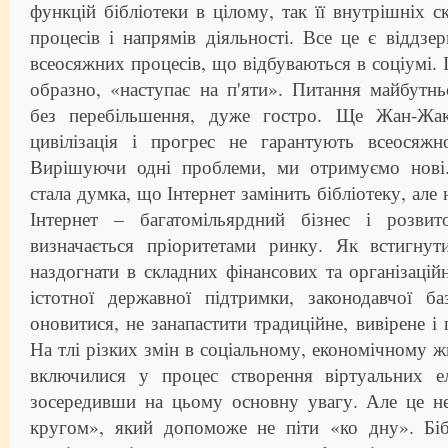
функцій бібліотеки в цілому, так її внутрішніх с
процесів і напрямів діяльності. Все це є віддзе
всеосяжних процесів, що відбуваються в соціумі. 
образно, «наступає на п'яти». Питання майбутньо
без перебільшення, дуже гостро. Ще Жан-Жа
цивілізація і прогрес не гарантують всеосяжн
Вирішуючи одні проблеми, ми отримуємо нові
стала думка, що Інтернет замінить бібліотеку, але
Інтернет – багатомільярдний бізнес і розвит
визначається пріоритетами ринку. Як встигнути
наздогнати в складних фінансових та організаці
істотної державної підтримки, законодавчої б
оновитися, не занапастити традиційне, вивірене і
На тлі різких змін в соціальному, економічному жи
включилися у процес створення віртуальних ел
зосередивши на цьому основну увагу. Але це н
кругом», який допоможе не піти «ко дну». Біб