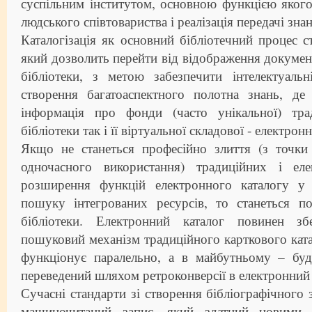
суспільним інститутом, основною функцією якого
людського співтовариства і реалізація передачі знан
Каталогізація як основний бібліотечний процес с
який дозволить перейти від відображення докумен
бібліотеки, з метою забезпечити інтелектуальн
створення багатоаспектного полотна знань, де 
інформація про фонди (часто унікальної) тра
бібліотеки так і її віртуальної складової - електронн
Якщо не станеться професійно злиття (з точки
одночасного використання) традиційних і еле
розширення функцій електронного каталогу у 
пошуку інтегрованих ресурсів, то станеться по
бібліотеки. Електронний каталог повинен з
пошуковий механізм традиційного карткового ката
функціонує паралельно, а в майбутньому – буд
переведений шляхом ретроконверсії в електронний
Сучасні стандарти зі створення бібліографічного 
машиночитаний запис, який здатний новими з