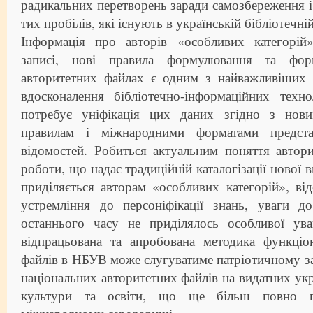
радикальних перетворень заради самозбереження 
тих пробілів, які існують в українській бібліотечні
Інформація про авторів «особливих категорій
записі, нові правила формулювання та фор
авторитетних файлах є одним з найважливіших
вдосконалення бібліотечно-інформаційних техно
потребує уніфікація цих даних згідно з нови
правилам і міжнародними форматами предста
відомостей. Робиться актуальним поняття автори
роботи, що надає традиційній каталогізації нової в
приділяється авторам «особливих категорій», ві
устремління до персоніфікації знань, уваги д
останнього часу не приділялось особливої ув
відпрацьована та апробована методика функціо
файлів в НБУВ може слугуватиме патріотичному 
національних авторитетних файлів на видатних укр
культури та освіти, що ще більш повно п