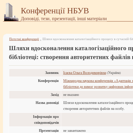
Конференції НБУВ
Доповіді, тези, презентації, інші матеріали
Поточні конференції
»
Шляхи вдосконалення каталогізаційного пр
бібліотеці: створення авторитетних файлів 
Заявник
Ісаєва Ольга Володимирівна
(Україна)
Конференція
Міжнародна наукова конференція «Адаптація з
бібліотеки до вимог розвитку цифрових інфор
Захід
не вказано
Назва доповіді
Шляхи вдосконалення каталогізаційного процес
створення авторитетних файлів на особу.
Інформація про
співдоповідачів
Презентація
не завантажено