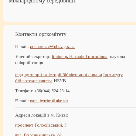
міжнародному середовищі.
Контакти оргкомітету
E-mail:
conference@nbuv.gov.ua
Учений секретар:
Білінець Наталія Григорівна
, наукова
співробітниця
відділу теорії та історії бібліотечної справи
Інституту
бібліотекознавства
НБУВ
Телефон: +38(044) 524-23-14
E-mail:
nata_bytrim@ukr.net
Адреси локацій в м. Києві:
проспект Голосіївський, 3
вул. Володимирська, 62