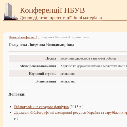
Конференції НБУВ
Доповіді, тези, презентації, інші матеріали
Поточні конференції
Глазунова Людмила Володимирівна
»
Глазунова Людмила Володимирівна
Посада
заступник директора з наукової роботи
Місце роботи/навчання
Харківська державна наукова бібліотека імені 
Науковий ступінь
не вказано
Вчене звання
не вказано
Доповіді:
Бібліографічна складова фанбуків
(2015 р.)
Державні бібліографічні електронні ресурси України та зарубіжних кр
р.)