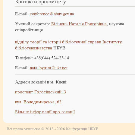
Контакти оргкомітету
E-mail:
conference@nbuv.gov.ua
Учений секретар:
Білінець Наталія Григорівна
, наукова
співробітниця
відділу теорії та історії бібліотечної справи
Інституту
бібліотекознавства
НБУВ
Телефон: +38(044) 524-23-14
E-mail:
nata_bytrim@ukr.net
Адреси локацій в м. Києві:
проспект Голосіївський, 3
вул. Володимирська, 62
Більше інформації про локації
Всі права захищено © 2013 - 2026 Конференції НБУВ