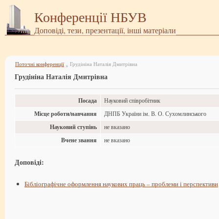
Конференції НБУВ
Доповіді, тези, презентації, інші матеріали
Поточні конференції
Грудініна Наталія Дмитрівна
»
Грудініна Наталія Дмитрівна
Посада
Науковий співробітник
Місце роботи/навчання
ДНПБ України ім. В. О. Сухомлинського
Науковий ступінь
не вказано
Вчене звання
не вказано
Доповіді:
Бібліографічне оформлення наукових праць – проблеми і перспективи