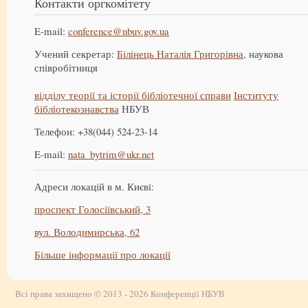
Контакти оргкомітету
E-mail:
conference@nbuv.gov.ua
Учений секретар:
Білінець Наталія Григорівна
, наукова
співробітниця
відділу теорії та історії бібліотечної справи
Інституту
бібліотекознавства
НБУВ
Телефон: +38(044) 524-23-14
E-mail:
nata_bytrim@ukr.net
Адреси локацій в м. Києві:
проспект Голосіївський, 3
вул. Володимирська, 62
Більше інформації про локації
Всі права захищено © 2013 - 2026 Конференції НБУВ