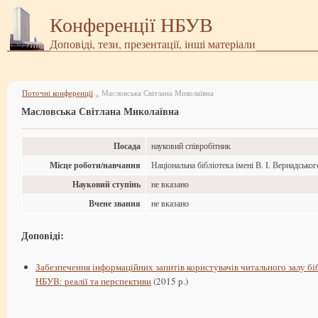
Конференції НБУВ
Доповіді, тези, презентації, інші матеріали
Поточні конференції
Масловська Світлана Миколаївна
»
Масловська Світлана Миколаївна
Посада
науковий співробітник
Місце роботи/навчання
Національна бібліотека імені В. І. Вернадськог
Науковий ступінь
не вказано
Вчене звання
не вказано
Доповіді:
Забезпечення інформаційних запитів користувачів читального залу бі
НБУВ: реалії та перспективи
(2015 р.)