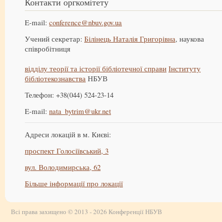
Контакти оргкомітету
E-mail:
conference@nbuv.gov.ua
Учений секретар:
Білінець Наталія Григорівна
, наукова
співробітниця
відділу теорії та історії бібліотечної справи
Інституту
бібліотекознавства
НБУВ
Телефон: +38(044) 524-23-14
E-mail:
nata_bytrim@ukr.net
Адреси локацій в м. Києві:
проспект Голосіївський, 3
вул. Володимирська, 62
Більше інформації про локації
Всі права захищено © 2013 - 2026 Конференції НБУВ