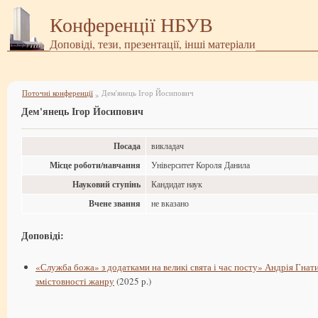
Конференції НБУВ
Доповіді, тези, презентації, інші матеріали
Поточні конференції
Дем'янець Ігор Йосипович
»
Дем'янець Ігор Йосипович
Посада
викладач
Місце роботи/навчання
Університет Короля Данила
Науковий ступінь
Кандидат наук
Вчене звання
не вказано
Доповіді:
«Служба божа» з додатками на великі свята і час посту» Андрія Гнат
змістовності жанру
(2025 р.)