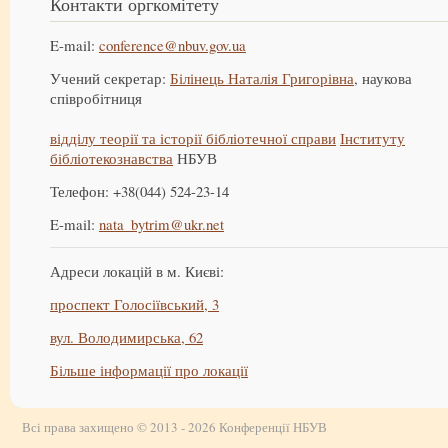
Контакти оргкомітету
E-mail:
conference@nbuv.gov.ua
Учений секретар:
Білінець Наталія Григорівна
, наукова
співробітниця
відділу теорії та історії бібліотечної справи
Інституту
бібліотекознавства
НБУВ
Телефон: +38(044) 524-23-14
E-mail:
nata_bytrim@ukr.net
Адреси локацій в м. Києві:
проспект Голосіївський, 3
вул. Володимирська, 62
Більше інформації про локації
Всі права захищено © 2013 - 2026 Конференції НБУВ