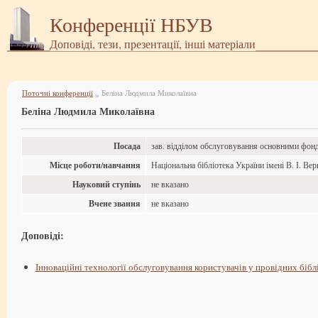
Конференції НБУВ
Доповіді, тези, презентації, інші матеріали
Поточні конференції
Беліна Людмила Миколаївна
»
Беліна Людмила Миколаївна
Посада
зав. відділом обслуговування основними фон
Місце роботи/навчання
Національна бібліотека України імені В. І. Ве
Науковий ступінь
не вказано
Вчене звання
не вказано
Доповіді:
Інноваційні технології обслуговування користувачів у провідних бібл