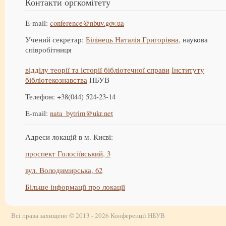
Контакти оргкомітету
E-mail:
conference@nbuv.gov.ua
Учений секретар:
Білінець Наталія Григорівна
, наукова
співробітниця
відділу теорії та історії бібліотечної справи
Інституту
бібліотекознавства
НБУВ
Телефон: +38(044) 524-23-14
E-mail:
nata_bytrim@ukr.net
Адреси локацій в м. Києві:
проспект Голосіївський, 3
вул. Володимирська, 62
Більше інформації про локації
Всі права захищено © 2013 - 2026 Конференції НБУВ