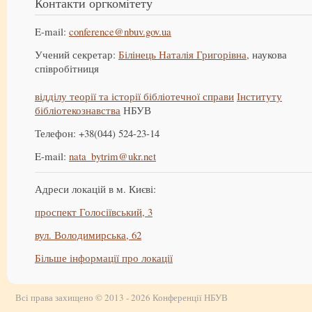
Контакти оргкомітету
E-mail:
conference@nbuv.gov.ua
Учений секретар:
Білінець Наталія Григорівна
, наукова
співробітниця
відділу теорії та історії бібліотечної справи
Інституту
бібліотекознавства
НБУВ
Телефон: +38(044) 524-23-14
E-mail:
nata_bytrim@ukr.net
Адреси локацій в м. Києві:
проспект Голосіївський, 3
вул. Володимирська, 62
Більше інформації про локації
Всі права захищено © 2013 - 2026 Конференції НБУВ