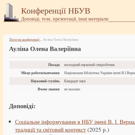
Конференції НБУВ
Доповіді, тези, презентації, інші матеріали
Поточні конференції
Ауліна Олена Валеріївна
»
Ауліна Олена Валеріївна
Посада
молодший науковий співробітник
Місце роботи/навчання
Національна бібліотека України імені В.І.Верн
Науковий ступінь
Кандидат наук
Вчене звання
не вказано
Доповіді:
Соціальне інформування в НБУ імені В. І. Верна
традиції та світовий контекст
(2025 р.)