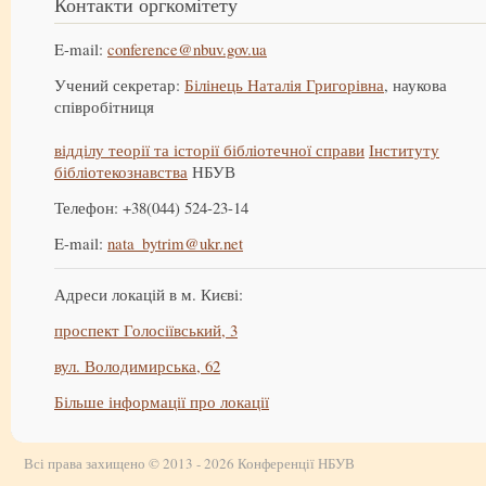
Контакти оргкомітету
E-mail:
conference@nbuv.gov.ua
Учений секретар:
Білінець Наталія Григорівна
, наукова
співробітниця
відділу теорії та історії бібліотечної справи
Інституту
бібліотекознавства
НБУВ
Телефон: +38(044) 524-23-14
E-mail:
nata_bytrim@ukr.net
Адреси локацій в м. Києві:
проспект Голосіївський, 3
вул. Володимирська, 62
Більше інформації про локації
Всі права захищено © 2013 - 2026 Конференції НБУВ