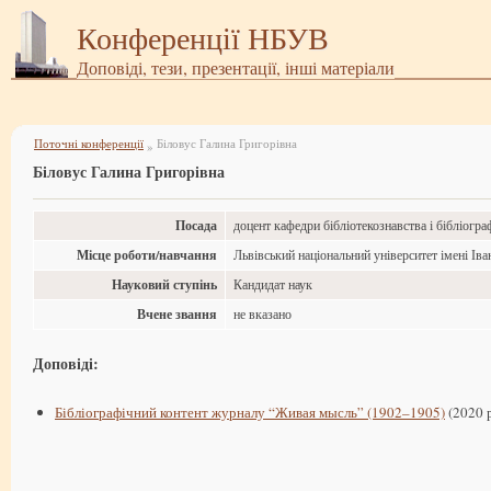
Конференції НБУВ
Доповіді, тези, презентації, інші матеріали
Поточні конференції
Біловус Галина Григорівна
»
Біловус Галина Григорівна
Посада
доцент кафедри бібліотекознавства і бібліограф
Місце роботи/навчання
Львівський національний університет імені Ів
Науковий ступінь
Кандидат наук
Вчене звання
не вказано
Доповіді:
Бібліографічний контент журналу “Живая мысль” (1902–1905)
(2020 р