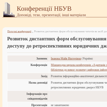
Конференції НБУВ
Доповіді, тези, презентації, інші матеріали
Поточні конференції
»
Розвиток дистантних форм обслуговування 
доступу до ретроспективних юридичних д
Заявник
Іванова Майя Вікторівна
(Україна)
Конференція
Міжнародна наукова конференція «Адаптація з
бібліотеки до вимог розвитку цифрових інфор
Захід
Розвиток інформаційно-аналітичної діяльност
Назва доповіді
Розвиток дистантних форм обслуговування чит
ретроспективних юридичних джерел НБУВ
Інформація про
співдоповідачів
Презентація
не завантажено