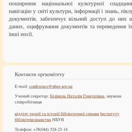
поширення національної культурної спадщин
навігацію у світі культури, інформації і знань, пі
документів, забезпечує вільний доступ до них 
даних, оцифрування документів та переведення ї
інші носії.
Контакти оргкомітету
E-mail:
conference@nbuv.gov.ua
Учений секретар:
Білінець Наталія Григорівна
, наукова
співробітниця
відділу теорії та історії бібліотечної справи
Інституту
бібліотекознавства
НБУВ
Телефон: +38(044) 524-23-14